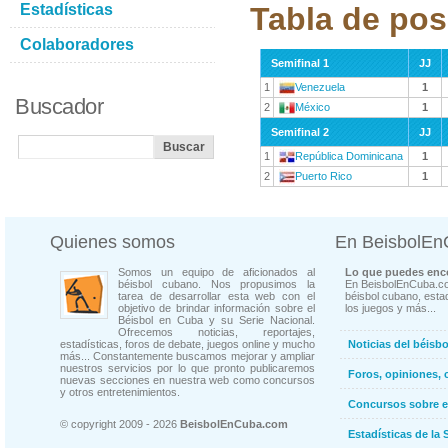
Estadísticas
Tabla de pos
Colaboradores
Semifinal 1
JJ
1
Venezuela
1
Buscador
2
México
1
Semifinal 2
JJ
1
República Dominicana
1
2
Puerto Rico
1
Quienes somos
En BeisbolE
Somos un equipo de aficionados al
Lo que puedes enco
béisbol cubano. Nos propusimos la
En BeisbolEnCuba.co
tarea de desarrollar esta web con el
béisbol cubano, estad
objetivo de brindar información sobre el
los juegos y más...
Béisbol en Cuba y su Serie Nacional.
Ofrecemos noticias, reportajes,
estadísticas, foros de debate, juegos online y mucho
Noticias del béisb
más... Constantemente buscamos mejorar y ampliar
nuestros servicios por lo que pronto publicaremos
Foros, opiniones, 
nuevas secciones en nuestra web como concursos
y otros entretenimientos.
Concursos sobre e
© copyright 2009 - 2026
BeisbolEnCuba.com
Estadísticas de la 