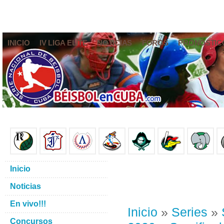
INICIO
IV LIGA ELITE
NOTICIAS
FOROS
PRONÓSTIC
Inicio
Noticias
En vivo!!!
Inicio
»
Series
»
Concursos