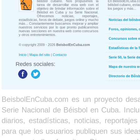
béisbol cubano. Nos propusimos la
En BeisbolEnCuba.co
tarea de desarrollar esta web con el
béisbol cubano, estad
objetivo de brindar información sobre el
los juegos y más...
Béisbol en Cuba y su Serie Nacional.
Ofrecemos noticias, reportajes,
estadísticas, foros de debate, juegos online y mucho
Noticias del béisb
más... Constantemente buscamos mejorar y ampliar
nuestros servicios por lo que pronto publicaremos
Foros, opiniones, 
nuevas secciones en nuestra web como concursos
y otros entretenimientos.
Concursos sobre e
© copyright 2009 - 2026
BeisbolEnCuba.com
Estadísticas de la 
Inicio
|
Mapa del sitio
|
Contacto
Serie 50, la Serie d
Redes sociales:
Mapa de nuestra 
Directorio de Béi
BeisbolEnCuba.com es un proyecto desarr
Serie Nacional de Béisbol en Cuba. Inclui
diarios, estadísticas, noticias, report
para que los usuarios publiquen sus ideas