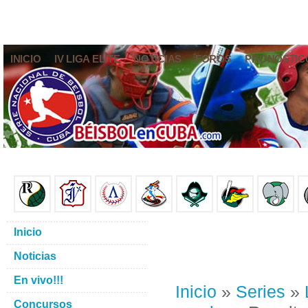
INICIO
IV LIGA ELITE
NOTICIAS
FOROS
PRONÓSTIC
Inicio
Noticias
En vivo!!!
Inicio
»
Series
»
Concursos