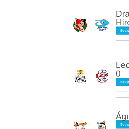
Dra
Hir
Equi
Leo
0
Equi
Águ
Equi