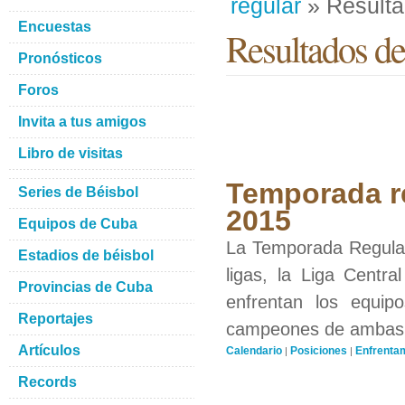
regular
» Result
Encuestas
Resultados del
Pronósticos
Foros
Invita a tus amigos
Libro de visitas
Temporada re
Series de Béisbol
2015
Equipos de Cuba
La Temporada Regular 
Estadios de béisbol
ligas, la Liga Centra
Provincias de Cuba
enfrentan los equip
Reportajes
campeones de ambas li
Artículos
Calendario
Posiciones
Enfrenta
|
|
Records