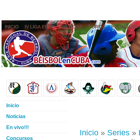
INICIO
IV LIGA ELITE
NOTICIAS
FOROS
PRONÓSTIC
Inicio
Noticias
En vivo!!!
Inicio
»
Series
»
Concursos