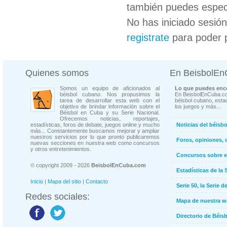
también puedes especi
No has iniciado sesió
registrate
para poder 
Quienes somos
En BeisbolE
Somos un equipo de aficionados al
Lo que puedes enco
béisbol cubano. Nos propusimos la
En BeisbolEnCuba.co
tarea de desarrollar esta web con el
béisbol cubano, estad
objetivo de brindar información sobre el
los juegos y más...
Béisbol en Cuba y su Serie Nacional.
Ofrecemos noticias, reportajes,
estadísticas, foros de debate, juegos online y mucho
Noticias del béisb
más... Constantemente buscamos mejorar y ampliar
nuestros servicios por lo que pronto publicaremos
Foros, opiniones, 
nuevas secciones en nuestra web como concursos
y otros entretenimientos.
Concursos sobre e
© copyright 2009 - 2026
BeisbolEnCuba.com
Estadísticas de la 
Inicio
|
Mapa del sitio
|
Contacto
Serie 50, la Serie d
Redes sociales:
Mapa de nuestra 
Directorio de Béi