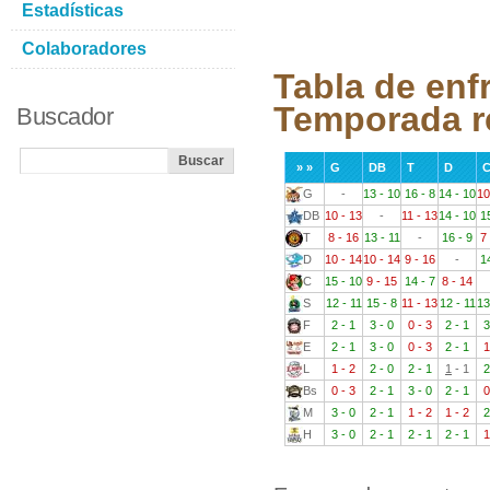
Estadísticas
Colaboradores
Tabla de enf
Temporada r
Buscador
» »
G
DB
T
D
G
-
13 - 10
16 - 8
14 - 10
10
DB
10 - 13
-
11 - 13
14 - 10
1
T
8 - 16
13 - 11
-
16 - 9
7
D
10 - 14
10 - 14
9 - 16
-
1
C
15 - 10
9 - 15
14 - 7
8 - 14
S
12 - 11
15 - 8
11 - 13
12 - 11
13
F
2 - 1
3 - 0
0 - 3
2 - 1
3
E
2 - 1
3 - 0
0 - 3
2 - 1
1
L
1 - 2
2 - 0
2 - 1
1
- 1
2
Bs
0 - 3
2 - 1
3 - 0
2 - 1
0
M
3 - 0
2 - 1
1 - 2
1 - 2
2
H
3 - 0
2 - 1
2 - 1
2 - 1
1