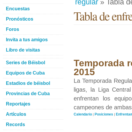
regular
» Tabla d
Encuestas
Tabla de enfr
Pronósticos
Foros
Invita a tus amigos
Libro de visitas
Temporada re
Series de Béisbol
2015
Equipos de Cuba
La Temporada Regular 
Estadios de béisbol
ligas, la Liga Centra
Provincias de Cuba
enfrentan los equip
Reportajes
campeones de ambas li
Artículos
Calendario
Posiciones
Enfrenta
|
|
Records