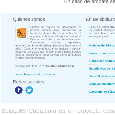
En caso de empate se
Quienes somos
En BeisbolE
Somos un equipo de aficionados al
Lo que puedes enco
béisbol cubano. Nos propusimos la
En BeisbolEnCuba.co
tarea de desarrollar esta web con el
béisbol cubano, estad
objetivo de brindar información sobre el
los juegos y más...
Béisbol en Cuba y su Serie Nacional.
Ofrecemos noticias, reportajes,
estadísticas, foros de debate, juegos online y mucho
Noticias del béisb
más... Constantemente buscamos mejorar y ampliar
nuestros servicios por lo que pronto publicaremos
Foros, opiniones, 
nuevas secciones en nuestra web como concursos
y otros entretenimientos.
Concursos sobre e
© copyright 2009 - 2026
BeisbolEnCuba.com
Estadísticas de la 
Inicio
|
Mapa del sitio
|
Contacto
Serie 50, la Serie d
Redes sociales:
Mapa de nuestra 
Directorio de Béi
BeisbolEnCuba.com es un proyecto desarr