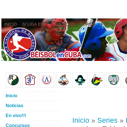
INICIO
IV LIGA ELITE
NOTICIAS
FOROS
PRONÓSTIC
Inicio
Noticias
En vivo!!!
Inicio
»
Series
»
Concursos