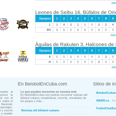
dat
Leones de Seibu 16, Búfalos de Ori
Equipos
1
2
3
4
5
6
7
8
9
L
1
4
2
1
0
0
2
2
4
BS
1
1
0
1
1
0
1
0
0
dato
Águilas de Rakuten 3, Halcones de
Equipos
1
2
3
4
5
6
7
8
9
E
0
0
1
0
0
0
0
2
0
H
0
0
0
0
0
0
2
0
0
dat
En BeisbolEnCuba.com
Sitios de i
onados al
Lo que puedes encontrar en nuestra web
BeisbolCuban
usimos la
En BeisbolEnCuba.com podrás encontrar noticias del
eb con el
béisbol cubano, estadísticas, records, resultados de
- Sit
INDER.cu
n sobre el
los juegos y más...
Nacional.
ortajes,
FutbolClubEu
ne y mucho
Noticias del béisbol cubano
 y ampliar