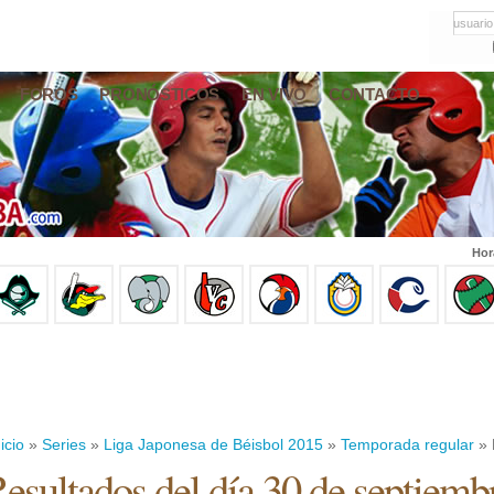
usuario
FOROS
PRONÓSTICOS
EN VIVO
CONTACTO
Hor
icio
»
Series
»
Liga Japonesa de Béisbol 2015
»
Temporada regular
» 
esultados del día 30 de septiemb