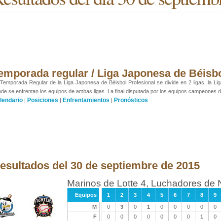
emporada regular / Liga Japonesa de Béisb
Temporada Regular de la Liga Japonesa de Béisbol Profesional se divide en 2 ligas, la Liga 
de se enfrentan los equipos de ambas ligas. La final disputada por los equipos campeones de
lendario
Posiciones
Enfrentamientos
Pronósticos
|
|
|
esultados del 30 de septiembre de 2015
Marinos de Lotte 4, Luchadores de
Equipos
1
2
3
4
5
6
7
8
9
M
0
3
0
1
0
0
0
0
0
F
0
0
0
0
0
0
0
1
0