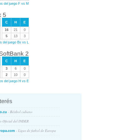
os del juego F vs M
x 5
C
H
E
16
21
0
5
13
3
s del juego Bs vs L
 SoftBank 2
C
H
E
3
6
0
2
10
0
os del juego H vs E
nterés
- Béisbol cubano
o.cu
io Oficial del INDER
- Ligas de futbol de Europa
ropa.com