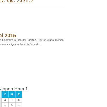
ol 2015
Central y la Liga del Pacífico. Hay un etapa interliga
 ambas ligas se llama la Serie de...
 Nippon Ham 1
C
H
E
4
7
0
1
5
1