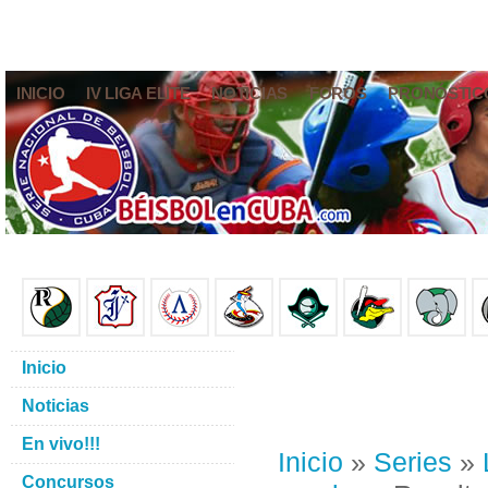
INICIO
IV LIGA ELITE
NOTICIAS
FOROS
PRONÓSTIC
Inicio
Noticias
En vivo!!!
Inicio
»
Series
»
Concursos