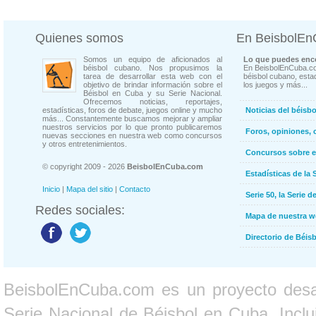
Quienes somos
En BeisbolE
Somos un equipo de aficionados al
Lo que puedes enco
béisbol cubano. Nos propusimos la
En BeisbolEnCuba.co
tarea de desarrollar esta web con el
béisbol cubano, estad
objetivo de brindar información sobre el
los juegos y más...
Béisbol en Cuba y su Serie Nacional.
Ofrecemos noticias, reportajes,
estadísticas, foros de debate, juegos online y mucho
Noticias del béisb
más... Constantemente buscamos mejorar y ampliar
nuestros servicios por lo que pronto publicaremos
Foros, opiniones, 
nuevas secciones en nuestra web como concursos
y otros entretenimientos.
Concursos sobre e
© copyright 2009 - 2026
BeisbolEnCuba.com
Estadísticas de la 
Inicio
|
Mapa del sitio
|
Contacto
Serie 50, la Serie d
Redes sociales:
Mapa de nuestra 
Directorio de Béi
BeisbolEnCuba.com es un proyecto desarr
Serie Nacional de Béisbol en Cuba. Inclui