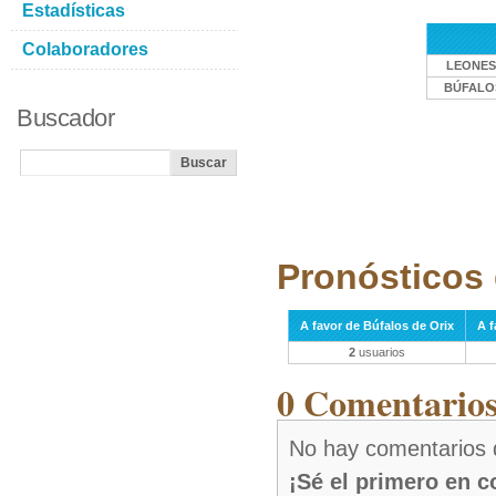
Estadísticas
Colaboradores
LEONES
BÚFALOS
Buscador
Pronósticos 
A favor de Búfalos de Orix
A f
2
usuarios
0 Comentarios 
No hay comentarios 
¡Sé el primero en 