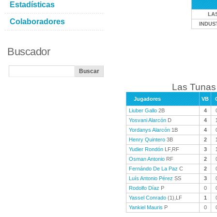
Estadísticas
LA
Colaboradores
INDUS
Buscador
Las Tunas 
Jugadores
VB
Liuber Gallo
2B
4
Yosvani Alarcón
D
4
Yordanys Alarcón
1B
4
Henry Quintero
3B
2
Yudier Rondón
LF,RF
3
Osman Antonio
RF
2
Fernándo De La Paz
C
2
Luís Antonio Pérez
SS
3
Rodolfo Díaz
P
0
Yassel Conrado
(1),LF
1
Yankiel Mauris
P
0