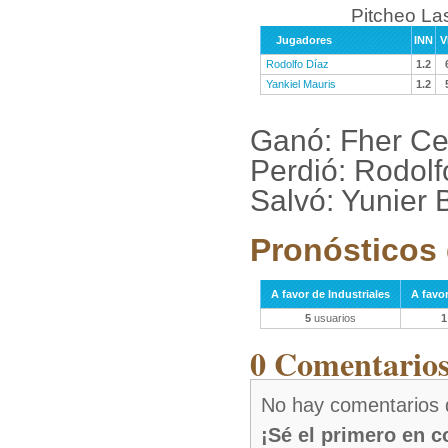
Pitcheo La
Jugadores
INN
V
Rodolfo Díaz
1.2
Yankiel Mauris
1.2
Ganó: Fher Ce
Perdió: Rodolf
Salvó: Yunier 
Pronósticos 
A favor de Industriales
A favo
5
usuarios
1
0 Comentarios 
No hay comentarios 
¡Sé el primero en 