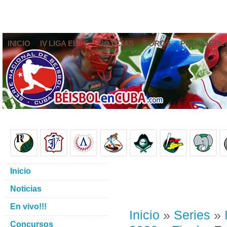
INICIO
IV LIGA ELITE
NOTICIAS
FOROS
PRONÓSTIC
Inicio
Noticias
En vivo!!!
Inicio
»
Series
»
Concursos