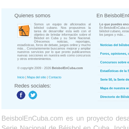
Quienes somos
En BeisbolE
Somos un equipo de aficionados al
Lo que puedes enco
béisbol cubano. Nos propusimos la
En BeisbolEnCuba.co
tarea de desarrollar esta web con el
béisbol cubano, estad
objetivo de brindar información sobre el
los juegos y más...
Béisbol en Cuba y su Serie Nacional.
Ofrecemos noticias, reportajes,
estadísticas, foros de debate, juegos online y mucho
Noticias del béisb
más... Constantemente buscamos mejorar y ampliar
nuestros servicios por lo que pronto publicaremos
Foros, opiniones, 
nuevas secciones en nuestra web como concursos
y otros entretenimientos.
Concursos sobre e
© copyright 2009 - 2026
BeisbolEnCuba.com
Estadísticas de la 
Inicio
|
Mapa del sitio
|
Contacto
Serie 50, la Serie d
Redes sociales:
Mapa de nuestra 
Directorio de Béi
BeisbolEnCuba.com es un proyecto desarr
Serie Nacional de Béisbol en Cuba. Inclui