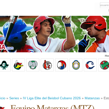
usuario
FOROS
PRONÓSTICOS
EN VIVO
CONTACTO
Hor
icio
»
Series
»
IV Liga Elite del Beisbol Cubano 2026
»
Matanzas
» Est
Equipo Matanzas (MTZ)