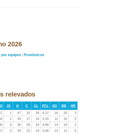
ano 2026
por equipos
Pronósticos
y
|
os relevados
RO
JS
H
C
CL
PCL
SO
BB
HR
67
1
47
32
26
6.27
16
20
3
50
2
39
17
16
5.20
11
10
5
00
0
36
29
24
8.88
14
19
2
67
0
34
22
19
6.66
13
11
5