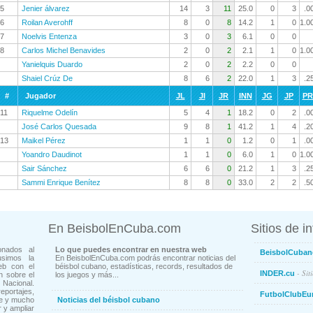
5
Jenier álvarez
14
3
11
25.0
0
3
.0
6
Roilan Averohff
8
0
8
14.2
1
0
1.0
7
Noelvis Entenza
3
0
3
6.1
0
0
8
Carlos Michel Benavides
2
0
2
2.1
1
0
1.0
Yanielquis Duardo
2
0
2
2.2
0
0
Shaiel Crúz De
8
6
2
22.0
1
3
.2
#
Jugador
JL
JI
JR
INN
JG
JP
P
11
Riquelme Odelín
5
4
1
18.2
0
2
.0
José Carlos Quesada
9
8
1
41.2
1
4
.2
13
Maikel Pérez
1
1
0
1.2
0
1
.0
Yoandro Daudinot
1
1
0
6.0
1
0
1.0
Sair Sánchez
6
6
0
21.2
1
3
.2
Sammi Enrique Benítez
8
8
0
33.0
2
2
.5
En BeisbolEnCuba.com
Sitios de i
onados al
Lo que puedes encontrar en nuestra web
BeisbolCuban
usimos la
En BeisbolEnCuba.com podrás encontrar noticias del
eb con el
béisbol cubano, estadísticas, records, resultados de
- Sit
INDER.cu
n sobre el
los juegos y más...
Nacional.
ortajes,
FutbolClubEu
ne y mucho
Noticias del béisbol cubano
 y ampliar