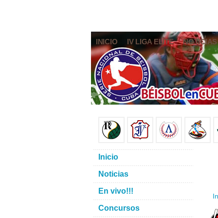
INICIO
IV LIGA ELITE
NOTICIAS
Inicio
Noticias
En vivo!!!
In
Concursos