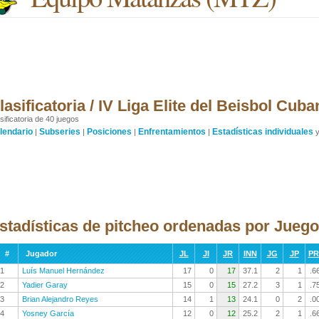
lasificatoria / IV Liga Elite del Beisbol Cub
sificatoria de 40 juegos
lendario
Subseries
Posiciones
Enfrentamientos
Estadísticas individuales
|
|
|
|
stadísticas de pitcheo ordenadas por Jueg
#
Jugador
JL
JI
JR
INN
JG
JP
P
1
Luís Manuel Hernández
17
0
17
37.1
2
1
.6
2
Yadier Garay
15
0
15
27.2
3
1
.7
3
Brian Alejandro Reyes
14
1
13
24.1
0
2
.0
4
Yosney García
12
0
12
25.2
2
1
.6