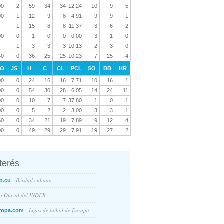
00
2
59
34
34
12.24
10
9
5
00
1
12
9
8
4.91
9
9
1
-
1
15
8
8
11.37
3
6
2
00
0
1
0
0
0.00
3
1
0
-
1
3
3
3
10.13
2
3
0
50
0
36
25
25
10.23
7
25
4
RO
JS
H
C
CL
PCL
SO
BB
HR
00
0
24
16
16
7.71
10
16
1
00
0
54
30
28
6.05
14
24
11
00
0
10
7
7
37.80
1
0
1
00
0
5
2
2
3.00
3
3
1
50
0
34
21
19
7.89
9
12
4
00
0
49
29
29
7.91
19
27
2
nterés
- Béisbol cubano
o.cu
io Oficial del INDER
- Ligas de futbol de Europa
ropa.com