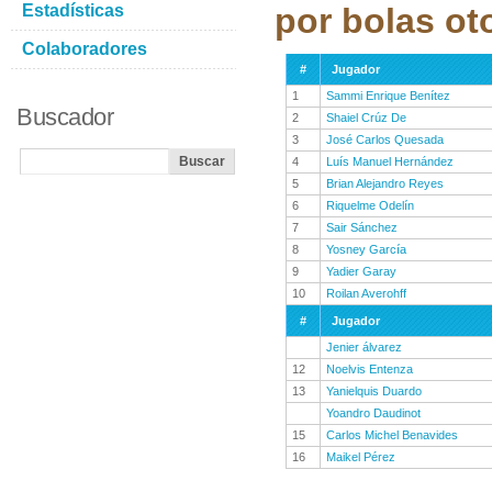
Estadísticas
por bolas ot
Colaboradores
#
Jugador
1
Sammi Enrique Benítez
Buscador
2
Shaiel Crúz De
3
José Carlos Quesada
4
Luís Manuel Hernández
5
Brian Alejandro Reyes
6
Riquelme Odelín
7
Sair Sánchez
8
Yosney García
9
Yadier Garay
10
Roilan Averohff
#
Jugador
Jenier álvarez
12
Noelvis Entenza
13
Yanielquis Duardo
Yoandro Daudinot
15
Carlos Michel Benavides
16
Maikel Pérez