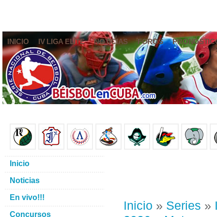
INICIO
IV LIGA ELITE
NOTICIAS
FOROS
PRONÓSTIC
Inicio
Noticias
En vivo!!!
Inicio
»
Series
»
Concursos