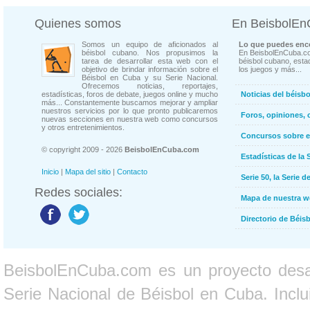
Quienes somos
En BeisbolE
Somos un equipo de aficionados al
Lo que puedes enco
béisbol cubano. Nos propusimos la
En BeisbolEnCuba.co
tarea de desarrollar esta web con el
béisbol cubano, estad
objetivo de brindar información sobre el
los juegos y más...
Béisbol en Cuba y su Serie Nacional.
Ofrecemos noticias, reportajes,
estadísticas, foros de debate, juegos online y mucho
Noticias del béisb
más... Constantemente buscamos mejorar y ampliar
nuestros servicios por lo que pronto publicaremos
Foros, opiniones, 
nuevas secciones en nuestra web como concursos
y otros entretenimientos.
Concursos sobre e
© copyright 2009 - 2026
BeisbolEnCuba.com
Estadísticas de la 
Inicio
|
Mapa del sitio
|
Contacto
Serie 50, la Serie d
Redes sociales:
Mapa de nuestra 
Directorio de Béi
BeisbolEnCuba.com es un proyecto desarr
Serie Nacional de Béisbol en Cuba. Inclui