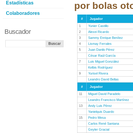
Estadísticas
por bolas ot
Colaboradores
#
Jugador
1
Yunier Castillo
Buscador
2
Alexei Ricardo
3
Sammy Enrique Benítez
4
Lismay Ferrales
5
Juan Danilo Pérez
César Raúl García
7
Luis Miguel González
Kelbis Rodríguez
9
Yurisel Rivera
Leandro David Bellas
#
Jugador
11
Miguel David Paradelo
Leandro Francisco Martínez
13
Andy Luis Pérez
Yanielquis Duardo
15
Pedro Mesa
Carlos René Santana
Geyler Gracial