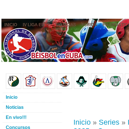
INICIO
IV LIGA ELITE
NOTICIAS
FOROS
PRONÓSTIC
Inicio
Noticias
En vivo!!!
Inicio
»
Series
»
Concursos