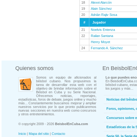
18
Alexei Alarcón
19
Alain Sánchez
20
Adrián Rajiv Sosa
#
Jugador
21
Noelvis Entenza
22
Railan Santana
Henry Moyet
24
Fernando A. Sánchez
Quienes somos
En BeisbolE
Somos un equipo de aficionados al
Lo que puedes enco
béisbol cubano. Nos propusimos la
En BeisbolEnCuba.co
tarea de desarrollar esta web con el
béisbol cubano, estad
objetivo de brindar información sobre el
los juegos y más...
Béisbol en Cuba y su Serie Nacional.
Ofrecemos noticias, reportajes,
estadísticas, foros de debate, juegos online y mucho
Noticias del béisb
más... Constantemente buscamos mejorar y ampliar
nuestros servicios por lo que pronto publicaremos
Foros, opiniones, 
nuevas secciones en nuestra web como concursos
y otros entretenimientos.
Concursos sobre e
© copyright 2009 - 2026
BeisbolEnCuba.com
Estadísticas de la 
Inicio
|
Mapa del sitio
|
Contacto
Serie 50, la Serie d