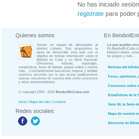
No has iniciado sesió
registrate
para poder 
Quienes somos
En BeisbolE
Somos un equipo de aficionados al
Lo que puedes enco
béisbol cubano. Nos propusimos la
En BeisbolEnCuba.co
tarea de desarrollar esta web con el
béisbol cubano, estad
objetivo de brindar información sobre el
los juegos y más...
Béisbol en Cuba y su Serie Nacional.
Ofrecemos noticias, reportajes,
estadísticas, foros de debate, juegos online y mucho
Noticias del béisb
más... Constantemente buscamos mejorar y ampliar
nuestros servicios por lo que pronto publicaremos
Foros, opiniones, 
nuevas secciones en nuestra web como concursos
y otros entretenimientos.
Concursos sobre e
© copyright 2009 - 2026
BeisbolEnCuba.com
Estadísticas de la 
Inicio
|
Mapa del sitio
|
Contacto
Serie 50, la Serie d
Redes sociales:
Mapa de nuestra 
Directorio de Béi