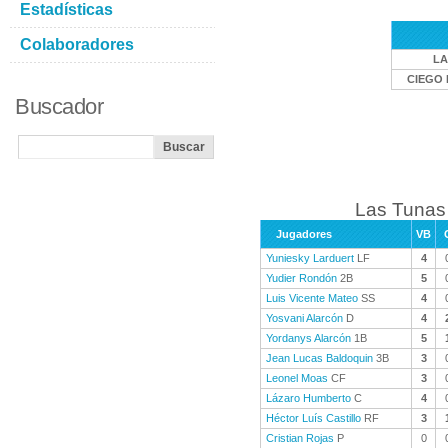
Estadísticas
Colaboradores
LA
CIEGO 
Buscador
Las Tunas 
Jugadores
VB
Yuniesky Larduert
LF
4
Yudier Rondón
2B
5
Luis Vicente Mateo
SS
4
Yosvani Alarcón
D
4
Yordanys Alarcón
1B
5
Jean Lucas Baldoquin
3B
3
Leonel Moas
CF
3
Lázaro Humberto
C
4
Héctor Luís Castillo
RF
3
Cristian Rojas
P
0