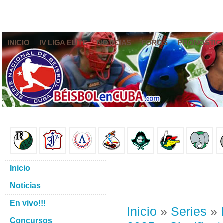
INICIO
IV LIGA ELITE
NOTICIAS
FOROS
PRONÓSTIC
Inicio
Noticias
En vivo!!!
Inicio
»
Series
»
Concursos