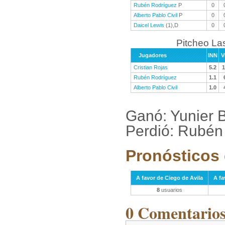
Rubén Rodríguez
P
0
Alberto Pablo Civil
P
0
Daicel Lewis
(1),D
0
Pitcheo La
Jugadores
INN
V
Cristian Rojas
5.2
1
Rubén Rodríguez
1.1
Alberto Pablo Civil
1.0
Ganó: Yunier 
Perdió: Rubén
Pronósticos 
A favor de Ciego de Avila
A fa
8
usuarios
0 Comentarios 