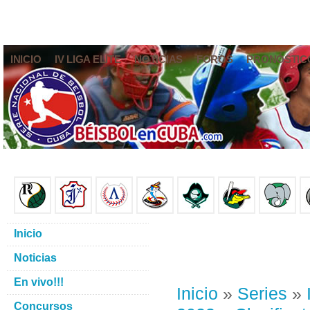
INICIO
IV LIGA ELITE
NOTICIAS
FOROS
PRONÓSTIC
Inicio
Noticias
En vivo!!!
Inicio
»
Series
»
Concursos