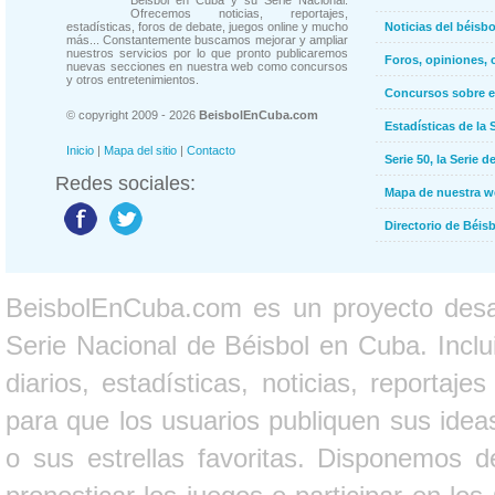
Béisbol en Cuba y su Serie Nacional.
Ofrecemos noticias, reportajes,
estadísticas, foros de debate, juegos online y mucho
Noticias del béisb
más... Constantemente buscamos mejorar y ampliar
nuestros servicios por lo que pronto publicaremos
Foros, opiniones, 
nuevas secciones en nuestra web como concursos
y otros entretenimientos.
Concursos sobre e
© copyright 2009 - 2026
BeisbolEnCuba.com
Estadísticas de la 
Inicio
|
Mapa del sitio
|
Contacto
Serie 50, la Serie d
Redes sociales:
Mapa de nuestra 
Directorio de Béi
BeisbolEnCuba.com es un proyecto desarr
Serie Nacional de Béisbol en Cuba. Inclui
diarios, estadísticas, noticias, report
para que los usuarios publiquen sus ideas
o sus estrellas favoritas. Disponemos d