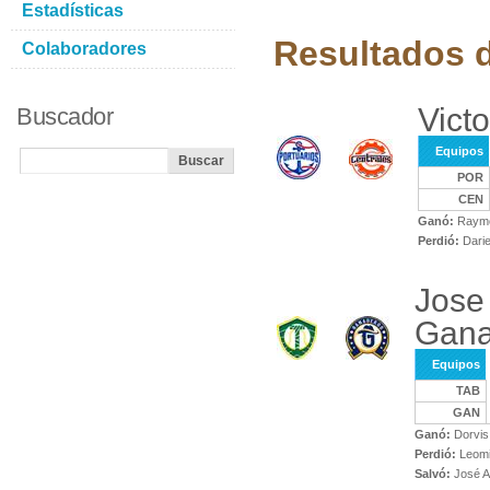
Estadísticas
Resultados d
Colaboradores
Victo
Buscador
Equipos
POR
CEN
Ganó:
Raymo
Perdió:
Darie
Jose
Gana
Equipos
TAB
GAN
Ganó:
Dorvis
Perdió:
Leomil
Salvó:
José A