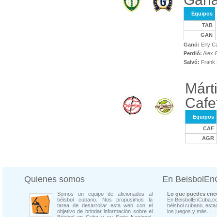
Equipos
TAB
GAN
Ganó:
Erly C
Perdió:
Alex 
Salvó:
Frank 
Márt
Cafe
Equipos
CAF
AGR
Quienes somos
En BeisbolE
Somos un equipo de aficionados al
Lo que puedes enco
béisbol cubano. Nos propusimos la
En BeisbolEnCuba.co
tarea de desarrollar esta web con el
béisbol cubano, estad
objetivo de brindar información sobre el
los juegos y más...