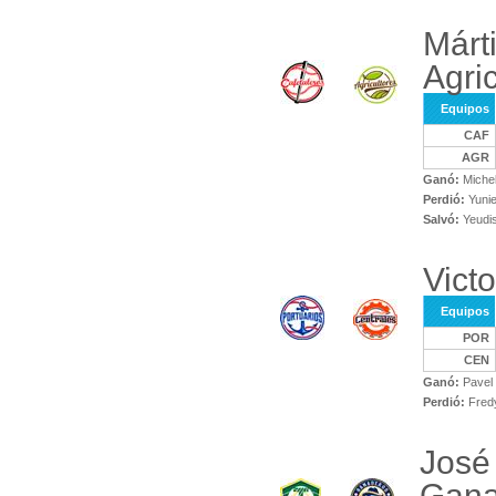
Márt
Agri
Equipos
CAF
AGR
Ganó:
Michel
Perdió:
Yunie
Salvó:
Yeudi
Victo
Equipos
POR
CEN
Ganó:
Pavel
Perdió:
Fredy
José
Gana