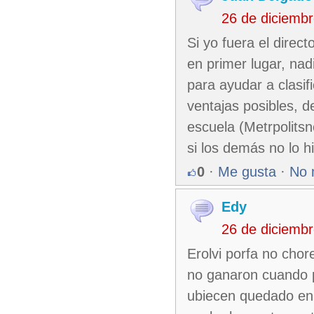
26 de diciemb
Si yo fuera el direc
en primer lugar, nad
para ayudar a clasi
ventajas posibles, d
escuela (Metrpolitsn
si los demás no lo hi
0
·
Me gusta
·
No 
Edy
26 de diciemb
Erolvi porfa no chor
no ganaron cuando p
ubiecen quedado en 