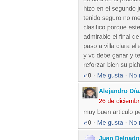
hizo en el segundo 
tenido seguro no me
clasifico porque este
admirable el final d
paso a villa clara el
y vc debe ganar y t
reforzar bien su pic
0
·
Me gusta
·
No 
Alejandro Día
26 de diciemb
muy buen articulo ped
0
·
Me gusta
·
No 
Juan Delgado