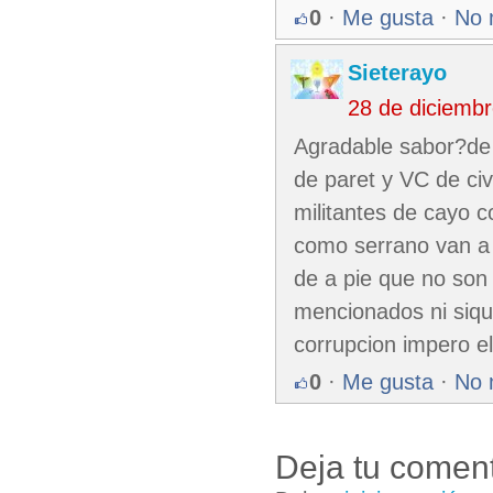
0
·
Me gusta
·
No 
Sieterayo
28 de diciemb
Agradable sabor?de 
de paret y VC de civi
militantes de cayo 
como serrano van a 
de a pie que no son
mencionados ni siqu
corrupcion impero el 
0
·
Me gusta
·
No 
Deja tu coment