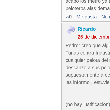
acabo los metro ya 
peloteros alas dema
0
·
Me gusta
·
No 
Ricardo
26 de diciemb
Pedro: creo que algu
Tunas contra Industri
cualquier pelota del
descanzo a sus pelot
supuestamente afecto
les informo , estuvi
(no hay justificacion