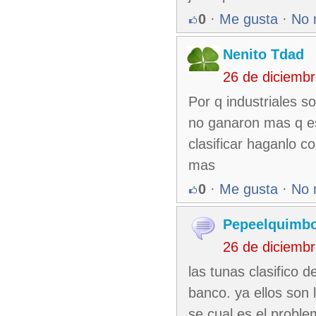
0
·
Me gusta
·
No 
Nenito Tdad
26 de diciemb
Por q industriales s
no ganaron mas q e
clasificar haganlo c
mas
0
·
Me gusta
·
No 
Pepeelquimb
26 de diciemb
las tunas clasifico 
banco. ya ellos son
se cual es el probl