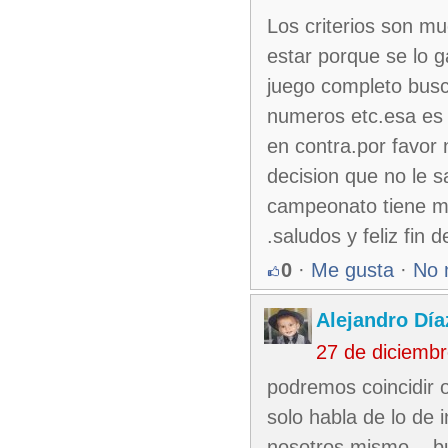
Los criterios son mu
estar porque se lo g
juego completo busc
numeros etc.esa es u
en contra.por favor 
decision que no le s
campeonato tiene mas
.saludos y feliz fin 
0
·
Me gusta
·
No 
Alejandro Día
27 de diciemb
podremos coincidir o
solo habla de lo de 
nosotros mismo... b