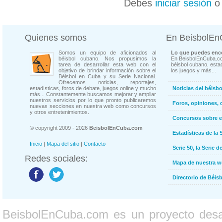
Debes
iniciar sesión
Quienes somos
En BeisbolE
Somos un equipo de aficionados al
Lo que puedes enco
béisbol cubano. Nos propusimos la
En BeisbolEnCuba.co
tarea de desarrollar esta web con el
béisbol cubano, estad
objetivo de brindar información sobre el
los juegos y más...
Béisbol en Cuba y su Serie Nacional.
Ofrecemos noticias, reportajes,
estadísticas, foros de debate, juegos online y mucho
Noticias del béisb
más... Constantemente buscamos mejorar y ampliar
nuestros servicios por lo que pronto publicaremos
Foros, opiniones, 
nuevas secciones en nuestra web como concursos
y otros entretenimientos.
Concursos sobre e
© copyright 2009 - 2026
BeisbolEnCuba.com
Estadísticas de la 
Inicio
|
Mapa del sitio
|
Contacto
Serie 50, la Serie d
Redes sociales:
Mapa de nuestra 
Directorio de Béi
BeisbolEnCuba.com es un proyecto desarr