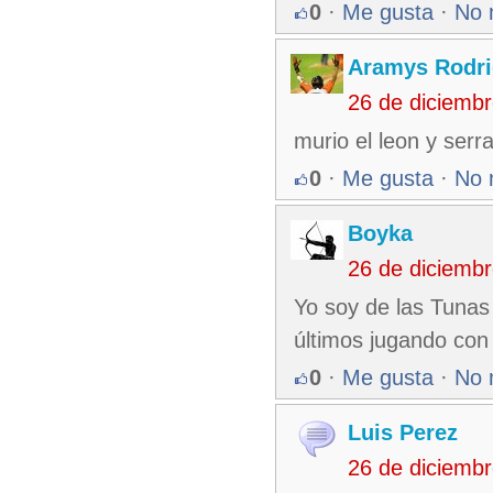
0
·
Me gusta
·
No 
Aramys Rodri
26 de diciemb
murio el leon y serr
0
·
Me gusta
·
No 
Boyka
26 de diciemb
Yo soy de las Tunas 
últimos jugando con
0
·
Me gusta
·
No 
Luis Perez
26 de diciemb