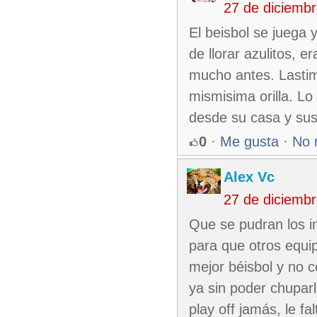
27 de diciemb
El beisbol se juega 
de llorar azulitos,
mucho antes. Lasti
mismisima orilla. Lo 
desde su casa y sus 
0
·
Me gusta
·
No 
Alex Vc
27 de diciemb
Que se pudran los in
para que otros equi
mejor béisbol y no c
ya sin poder chuparl
play off jamás, le f