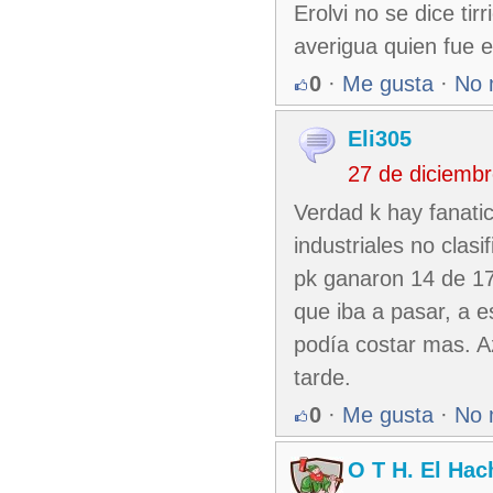
Erolvi no se dice tir
averigua quien fue e
0
·
Me gusta
·
No 
Eli305
27 de diciemb
Verdad k hay fanati
industriales no clasi
pk ganaron 14 de 17
que iba a pasar, a e
podía costar mas. A
tarde.
0
·
Me gusta
·
No 
O T H. El Hac