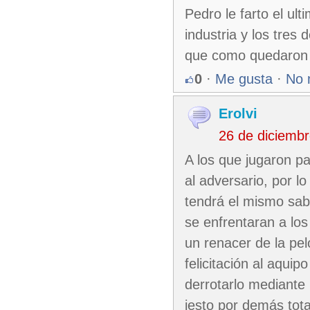
Pedro le farto el ult
industria y los tres
que como quedaron e
0
·
Me gusta
·
No 
Erolvi
26 de diciemb
A los que jugaron pa
al adversario, por l
tendrá el mismo sab
se enfrentaran a los 
un renacer de la pe
felicitación al aqu
derrotarlo mediante 
jesto por demás tot