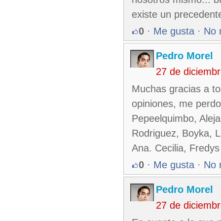
existe un precedent
0
·
Me gusta
·
No 
Pedro Morel
27 de diciemb
Muchas gracias a tod
opiniones, me perdon
Pepeelquimbo, Aleja
Rodriguez, Boyka, Lu
Ana. Cecilia, Fredy
0
·
Me gusta
·
No 
Pedro Morel
27 de diciemb