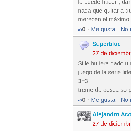
lo puede hacer , dan
nada que quitar a qu
merecen el máximo 
0
·
Me gusta
·
No 
Superblue
27 de diciemb
Si le hu iera dado 
juego de la serie li
3=3
treme do desca so pe
0
·
Me gusta
·
No 
Alejandro Ac
27 de diciemb