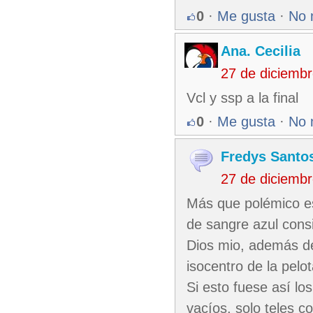
0
·
Me gusta
·
No 
Ana. Cecilia
27 de diciemb
Vcl y ssp a la final
0
·
Me gusta
·
No 
Fredys Santos
27 de diciemb
Más que polémico es
de sangre azul consi
Dios mio, además del
isocentro de la pelo
Si esto fuese así lo
vacíos, solo teles c