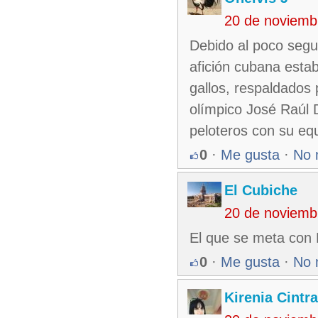
20 de noviemb
Debido al poco segui
afición cubana estab
gallos, respaldados 
olímpico José Raúl 
peloteros con su eq
0
·
Me gusta
·
No 
El Cubiche
20 de noviemb
El que se meta con K
0
·
Me gusta
·
No 
Kirenia Cintr