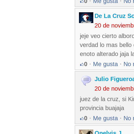
0
·
Me gusta
·
No 
De La Cruz So
20 de noviemb
jeje veo cierto albo
verdad lo mas bello 
enoto alterado jaja 
0
·
Me gusta
·
No 
Julio Figuero
20 de noviemb
juez de la cruz, si 
provincia buajaja
0
·
Me gusta
·
No 
Onelvis J