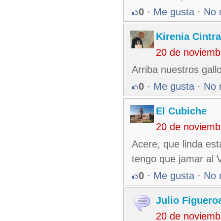
0
·
Me gusta
·
No 
Kirenia Cintr
20 de noviemb
Arriba nuestros gal
0
·
Me gusta
·
No 
El Cubiche
20 de noviemb
Acere, que linda est
tengo que jamar al V
0
·
Me gusta
·
No 
Julio Figuero
20 de noviemb