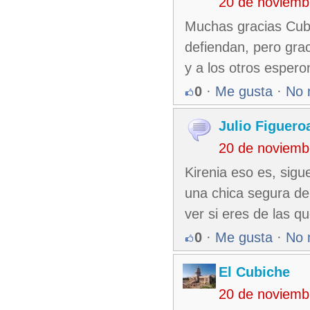
20 de noviemb
Muchas gracias Cubi
defiendan, pero gr
y a los otros esper
0
·
Me gusta
·
No 
Julio Figuero
20 de noviemb
Kirenia eso es, sig
una chica segura de
ver si eres de las q
0
·
Me gusta
·
No 
El Cubiche
20 de noviemb