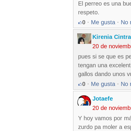
El perreo es una bue
respeto.
0
·
Me gusta
·
No 
Kirenia Cintra
20 de noviemb
pues si se que es pe
tengan una excelent
gallos dando unos 
0
·
Me gusta
·
No 
Jotaefe
20 de noviemb
Y hoy vamos por más, 
zurdo pa moler a es