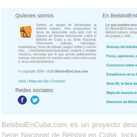
Quienes somos
En BeisbolE
Somos un equipo de aficionados al
Lo que puedes enco
béisbol cubano. Nos propusimos la
En BeisbolEnCuba.co
tarea de desarrollar esta web con el
béisbol cubano, estad
objetivo de brindar información sobre el
los juegos y más...
Béisbol en Cuba y su Serie Nacional.
Ofrecemos noticias, reportajes,
estadísticas, foros de debate, juegos online y mucho
Noticias del béisb
más... Constantemente buscamos mejorar y ampliar
nuestros servicios por lo que pronto publicaremos
Foros, opiniones, 
nuevas secciones en nuestra web como concursos
y otros entretenimientos.
Concursos sobre e
© copyright 2009 - 2026
BeisbolEnCuba.com
Estadísticas de la 
Inicio
|
Mapa del sitio
|
Contacto
Serie 50, la Serie d
Redes sociales:
Mapa de nuestra 
Directorio de Béi
BeisbolEnCuba.com es un proyecto desarr
Serie Nacional de Béisbol en Cuba. Inclui