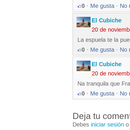
0
·
Me gusta
·
No 
El Cubiche
20 de noviemb
La espuela te la pueo
0
·
Me gusta
·
No 
El Cubiche
20 de noviemb
Na tranquila que Fr
0
·
Me gusta
·
No 
Deja tu coment
Debes
iniciar sesión