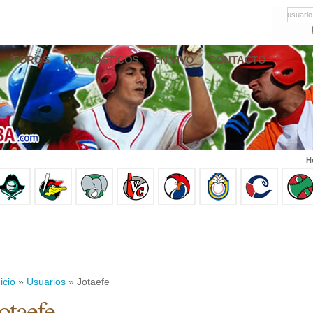
usuario
FOROS
PRONÓSTICOS
EN VIVO
CONTACTO
H
icio
»
Usuarios
» Jotaefe
otaefe