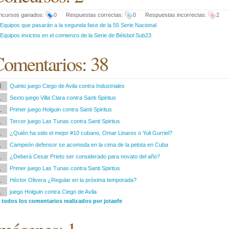
ncursos ganados:
0 Respuestas correctas:
0 Respuestas incorrectas:
2
Equipos que pasarán a la segunda fase de la 55 Serie Nacional
Equipos invictos en el comienzo de la Serie de Béisbol Sub23
omentarios: 38
3
Quinto juego Ciego de Avila contra Industriales
1
Sexto juego Villa Clara contra Santi Spiritus
1
Primer juego Holguin contra Santi Spiritus
1
Tercer juego Las Tunas contra Santi Spiritus
1
¿Quién ha sido el mejor #10 cubano, Omar Linares o Yuli Gurriel?
1
Campeón defensor se acomoda en la cima de la pelota en Cuba
1
¿Deberá Cesar Prieto ser considerado para novato del año?
1
Primer juego Las Tunas contra Santi Spiritus
1
Héctor Olivera ¿Regular en la próxima temporada?
1
juego Holguin contra Ciego de Avila
 todos los comentarios realizados por jotaefe