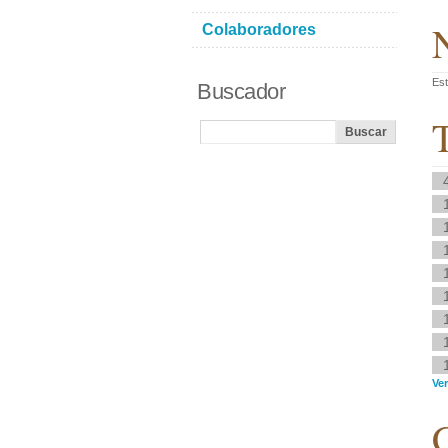
N
Colaboradores
Est
Buscador
T
Ver
C