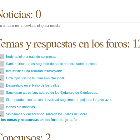
oticias: 0
e usuario no ha enviado ninguna noticia.
emas y respuestas en los foros: 1
4
fredy asiel una caja de sorpresas
1
Santi-spiritus no es segundo de nadie en esra serie nacional
1
Industriales una realidad insoslayable.
1
Otra injusticia de la Comisión Nacional!!
1
Despretigio en el Patio de los gallos,
1
Sancionan a tres lanzadores de los Elefantes de Cienfuegos.
1
Si se puede!!, los azules de verdad seguimos empujando la nave azul
1
leones sin melenas
1
Sin plumas y cacareando salieron los Gallos del Mella.
 los temas y respuestas en los foros de jotaefe
oncursos: 2