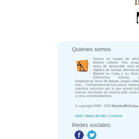
I
Quienes somos
Somos un equipo de afici
béisbol cubano. Nos prop
tarea de desarrollar esta w
objetivo de brindar informació
Béisbol en Cuba y su Serie 
Ofrecemos noticias, rep
estadísticas, foros de debate, juegos onli
más... Constantemente buscamos mejorar
nuestros servicios por lo que pronto pu
nuevas secciones en nuestra web como 
y otros entretenimientos.
© copyright 2009 - 2026
BeisbolEnCuba
Inicio
|
Mapa del sitio
|
Contacto
Redes sociales: