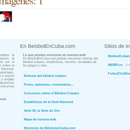
mágenes: 1
En BeisbolEnCuba.com
Sitios de i
onados al
Lo que puedes encontrar en nuestra web
BeisbolCuban
usimos la
En BeisbolEnCuba.com podrás encontrar noticias del
eb con el
béisbol cubano, estadísticas, records, resultados de
- Sit
INDER.cu
n sobre el
los juegos y más...
Nacional.
ortajes,
FutbolClubEu
ne y mucho
Noticias del béisbol cubano
 y ampliar
blicaremos
Foros, opiniones, comentarios...
concursos
Concursos sobre el Béisbol Cubano
.com
Estadísticas de la Serie Nacional
Serie 50, la Serie de Oro
Mapa de nuestra web
Directorio de BéisbolenCuba.com