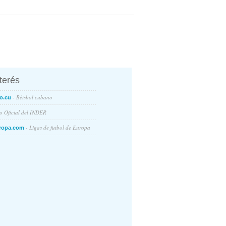
nterés
- Béisbol cubano
o.cu
io Oficial del INDER
- Ligas de futbol de Europa
ropa.com