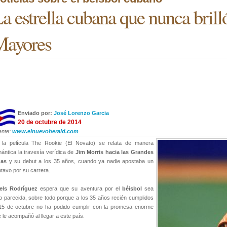
a estrella cubana que nunca brill
Mayores
Enviado por:
José Lorenzo Garcia
20 de octubre de 2014
ente:
www.elnuevoherald.com
 la película The Rookie (El Novato) se relata de manera
ántica la travesía verídica de
Jim Morris hacia las Grandes
gas
y su debut a los 35 años, cuando ya nadie apostaba un
tavo por su carrera.
els Rodríguez
espera que su aventura por el
béisbol
sea
o parecida, sobre todo porque a los 35 años recién cumplidos
 15 de octubre no ha podido cumplir con la promesa enorme
 le acompañó al llegar a este país.