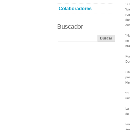
Si 
Colaboradores
Wa
rom
du
Buscador
con
“No
no 
bra
Pos
Due
Sin
pa
Na
“El
uno
La 
de 
Per
áre