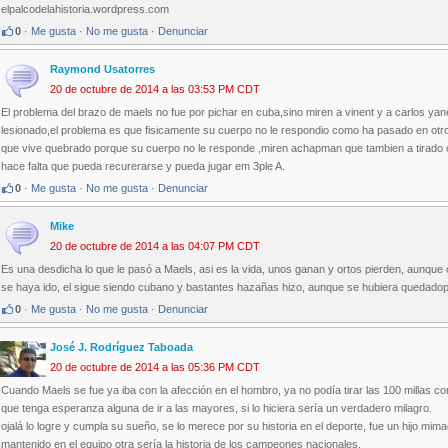
elpalcodelahistoria.wordpress.com
0
·
Me gusta
·
No me gusta
·
Denunciar
Raymond Usatorres
20 de octubre de 2014 a las 03:53 PM CDT
El problema del brazo de maels no fue por pichar en cuba,sino miren a vinent y a carlos ya
lesionado,el problema es que fisicamente su cuerpo no le respondio como ha pasado en otr
que vive quebrado porque su cuerpo no le responde ,miren achapman que tambien a tirado
hace falta que pueda recurerarse y pueda jugar em 3ple A.
0
·
Me gusta
·
No me gusta
·
Denunciar
Mike
20 de octubre de 2014 a las 04:07 PM CDT
Es una desdicha lo que le pasó a Maels, asi es la vida, unos ganan y ortos pierden, aunque 
se haya ido, el sigue siendo cubano y bastantes hazañas hizo, aunque se hubiera quedadop 
0
·
Me gusta
·
No me gusta
·
Denunciar
José J. Rodríguez Taboada
20 de octubre de 2014 a las 05:36 PM CDT
Cuando Maels se fue ya iba con la afección en el hombro, ya no podía tirar las 100 millas 
que tenga esperanza alguna de ir a las mayores, si lo hiciera sería un verdadero milagro.
ojalá lo logre y cumpla su sueño, se lo merece por su historia en el deporte, fue un hijo mim
mantenido en el equipo otra sería la historia de los campeones nacionales.