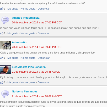
Llenaba los estadiums donde trabajaba y los aficionados coreban sus KO.
0
·
Me gusta
·
No me gusta
·
Denunciar
Orlando Industrialista
20 de octubre de 2014 a las 07:00 PM CDT
is creo que ya es un poco tarde para El , le deseo lo major, que bueno que aun tiene FE.
0
·
Me gusta
·
No me gusta
·
Denunciar
Artemiseño
20 de octubre de 2014 a las 09:40 PM CDT
Ojala y aunque sea firme un par de anos y se lleve unos millones , el supersonico
0
·
Me gusta
·
No me gusta
·
Denunciar
Luis Alberto Pino Sanabria
21 de octubre de 2014 a las 06:48 AM CDT
Ojala lo logre...nunca es tarde! No hay peor invalidez q la d la mente y si esa es aun fuerte,
0
·
Me gusta
·
No me gusta
·
Denunciar
Norberto Fernandez
21 de octubre de 2014 a las 10:09 AM CDT
Hola campeon .sigue para delante. Que tu lo vas a lograr. Eres de Los grande De Las pelota
Que si future estate escrito.eres joven.