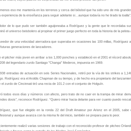
 menos eso me mantenía en los terrenos y cerca del béisbol que ha sido uno de mis grand
 experiencia de la enseñanza para seguir adelante si…aunque todavía no he tirado la toalla’’
dolor de lo que pudo ser también aguijoneaba a Rodríguez y la gente que le recordaba 
minó el universo beisbolero al propinar el primer juego perfecto en toda la historia de la pelo
eedor de una velocidad aterradora que superaba en ocasiones las 100 millas, Rodríguez 
 futuras generaciones de lanzadores.
 el pitcher más joven en arribar a los 1,000 ponches y estableció en el 2001 el récord absol
208 del legendario zurdo Santiago "Changa" Mederos, impuesta en 1969.
938 entradas de actuación en seis Series Nacionales, retiró por la vía de los strikes a 1,1
go. Rodríguez era el Aroldis Chapman de su tiempo, y de hecho era propietario del lanzamie
 el zurdo de Cincinnati tiró una recta de 101.2 con el conjunto de Holguín.
ró todos esos días y números con afecto, pero trato de no caer en la trampa de mirar dema
ndes dosis’’, reconoce Rodríguez. “Quiero mirar hacia delante para ver cuanto puedo rescatar 
ríguez, que fue elegido en la ronda 22 del Draft Amateur por Arionz en el 2005, sabe 
fesional y aunque avanza con la misma fe del inicio, también se prepara para lo peor.
ientemente realizó varias sesiones de trabajo con el reconocido profesor de pitcheo Orl