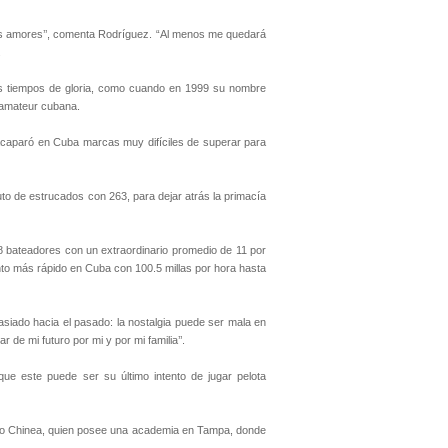
es amores’’, comenta Rodríguez. “Al menos me quedará
.
sus tiempos de gloria, como cuando en 1999 su nombre
ta amateur cubana.
acaparó en Cuba marcas muy difíciles de superar para
uto de estrucados con 263, para dejar atrás la primacía
48 bateadores con un extraordinario promedio de 11 por
nto más rápido en Cuba con 100.5 millas por hora hasta
siado hacia el pasado: la nostalgia puede ser mala en
de mi futuro por mi y por mi familia’’.
que este puede ser su último intento de jugar pelota
ando Chinea, quien posee una academia en Tampa, donde