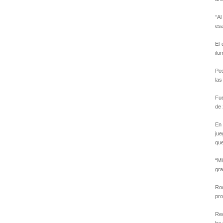
“Al
esa
El 
ilu
Pos
las
Fue
de 
En 
jue
que
“Mi
gra
Rod
pro
Rec