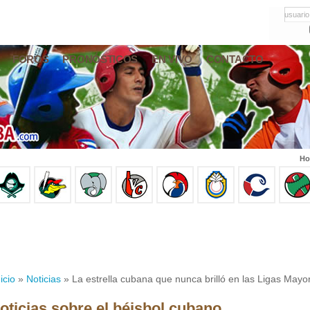
usuario
FOROS
PRONÓSTICOS
EN VIVO
CONTACTO
Ho
icio
»
Noticias
» La estrella cubana que nunca brilló en las Ligas Mayo
oticias sobre el béisbol cubano