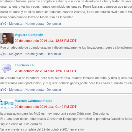
Nostalgica historia, pero me complace saber que nunca ha dejado de luchar y tratar de sal
coterraneos y varias veces hemos coincidido en lugares. Ponle fuerzas campeon que tu pu
nadie en cuba y es el de llenar los estadios cuando lanzaba, fuera en estadio rival o en el H
lleno como cuando lanzaba Maels esa es la verdad.
0
·
Me gusta
·
No me gusta
·
Denunciar
Veguero Campeón
20 de octubre de 2014 a las 12:35 PM CDT
Fue un afectado de cuando usaban indiscriminadamente los lanzadores.. pero ya lo jodieron, 
0
·
Me gusta
·
No me gusta
·
Denunciar
Feliciano Lau
20 de octubre de 2014 a las 12:49 PM CDT
de verdad que no lo conosi ,pero si lei su historia, cuando lansaba en cuba, y dios quiera 
meresemos una oportunidad, y el quiere echarle ganas,ponte para las cosas cubanito much
0
·
Me gusta
·
No me gusta
·
Denunciar
Marcelo Cárdenas Rojas
20 de octubre de 2014 a las 01:42 PM CDT
la preparación para las MLB es muy important según Odrisamer Despaigne.
El x-lanzador de los Industriales Odrisamer Despaigne le ratificó al periodista Daniel de Ma
sigue siendo azul de corazón.
Va la entrevista completa del 19 de octubre 2014 en el sitio