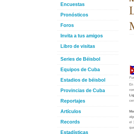
Encuestas
L
Pronósticos
Foros
Invita a tus amigos
Libro de visitas
Series de Béisbol
Equipos de Cuba
Fu
Estadios de béisbol
En
Provincias de Cuba
rom
Li
Reportajes
cen
Artículos
Ma
alg
Records
el
que
Estadísticas