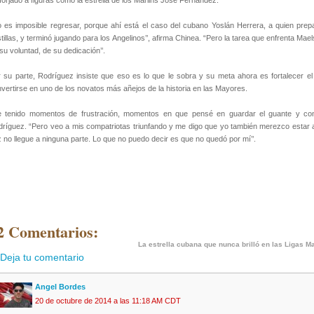
forjado a figuras como la estrella de los Marlins José Fernández.
 es imposible regresar, porque ahí está el caso del cubano Yoslán Herrera, a quien prep
tillas, y terminó jugando para los Angelinos’’, afirma Chinea. “Pero la tarea que enfrenta 
su voluntad, de su dedicación’’.
 su parte, Rodríguez insiste que eso es lo que le sobra y su meta ahora es fortalecer el
vertirse en uno de los novatos más añejos de la historia en las Mayores.
e tenido momentos de frustración, momentos en que pensé en guardar el guante y cont
ríguez. “Pero veo a mis compatriotas triunfando y me digo que yo también merezco estar ahí
 no llegue a ninguna parte. Lo que no puedo decir es que no quedó por mí’’.
2 Comentarios:
La estrella cubana que nunca brilló en las Ligas M
Deja tu comentario
Angel Bordes
20 de octubre de 2014 a las 11:18 AM CDT