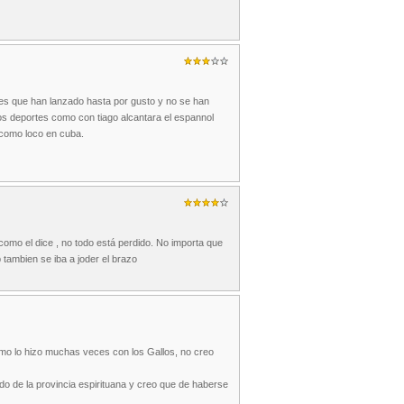
nes que han lanzado hasta por gusto y no se han
os deportes como con tiago alcantara el espannol
 como loco en cuba.
como el dice , no todo está perdido. No importa que
tambien se iba a joder el brazo
como lo hizo muchas veces con los Gallos, no creo
ado de la provincia espirituana y creo que de haberse