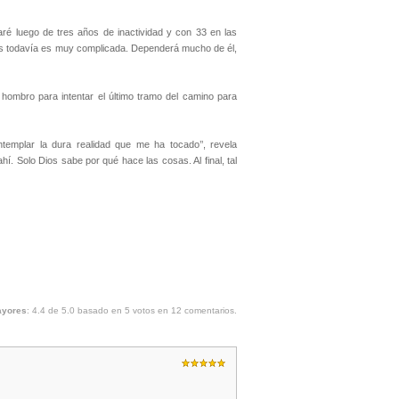
aré luego de tres años de inactividad y con 33 en las
Maels todavía es muy complicada. Dependerá mucho de él,
 hombro para intentar el último tramo del camino para
emplar la dura realidad que me ha tocado’’, revela
. Solo Dios sabe por qué hace las cosas. Al final, tal
ayores
:
4.4
de
5.0
basado en
5
votos en
12
comentarios.