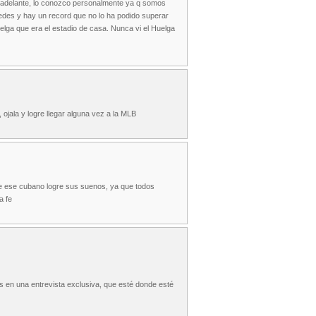
ir adelante, lo conozco personalmente ya q somos
edes y hay un record que no lo ha podido superar
uelga que era el estadio de casa. Nunca vi el Huelga
ojala y logre llegar alguna vez a la MLB
que ese cubano logre sus suenos, ya que todos
a fe
las en una entrevista exclusiva, que esté donde esté