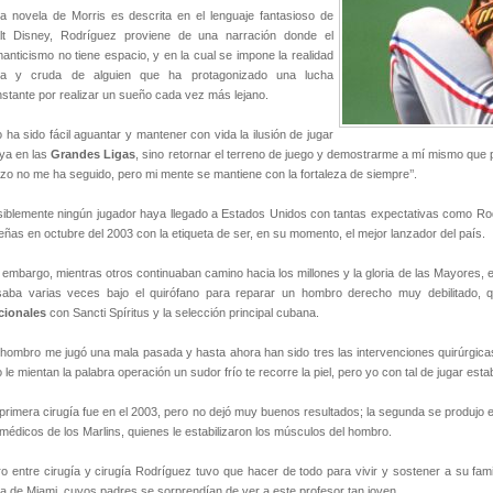
la novela de Morris es descrita en el lenguaje fantasioso de
lt Disney, Rodríguez proviene de una narración donde el
anticismo no tiene espacio, y en la cual se impone la realidad
ra y cruda de alguien que ha protagonizado una lucha
stante por realizar un sueño cada vez más lejano.
 ha sido fácil aguantar y mantener con vida la ilusión de jugar
ya en las
Grandes Ligas
, sino retornar el terreno de juego y demostrarme a mí mismo que pu
zo no me ha seguido, pero mi mente se mantiene con la fortaleza de siempre’’.
iblemente ningún jugador haya llegado a Estados Unidos con tantas expectativas como Rodrí
ñas en octubre del 2003 con la etiqueta de ser, en su momento, el mejor lanzador del país.
 embargo, mientras otros continuaban camino hacia los millones y la gloria de las Mayores,
saba varias veces bajo el quirófano para reparar un hombro derecho muy debilitado, 
cionales
con Sancti Spíritus y la selección principal cubana.
 hombro me jugó una mala pasada y hasta ahora han sido tres las intervenciones quirúrgicas’
 le mientan la palabra operación un sudor frío te recorre la piel, pero yo con tal de jugar esta
primera cirugía fue en el 2003, pero no dejó muy buenos resultados; la segunda se produjo
médicos de los Marlins, quienes le estabilizaron los músculos del hombro.
o entre cirugía y cirugía Rodríguez tuvo que hacer de todo para vivir y sostener a su fami
a de Miami, cuyos padres se sorprendían de ver a este profesor tan joven.