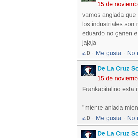
15 de noviemb
vamos anglada que c
los industriales so
eduardo no ganen e
jajaja
0
·
Me gusta
·
No 
De La Cruz So
15 de noviemb
Frankapitalino esta n
"miente anlada mient
0
·
Me gusta
·
No 
De La Cruz So