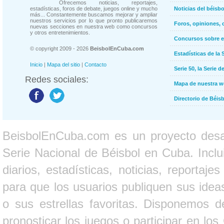
Ofrecemos noticias, reportajes,
estadísticas, foros de debate, juegos online y mucho
Noticias del béisb
más... Constantemente buscamos mejorar y ampliar
nuestros servicios por lo que pronto publicaremos
Foros, opiniones, 
nuevas secciones en nuestra web como concursos
y otros entretenimientos.
Concursos sobre e
© copyright 2009 - 2026
BeisbolEnCuba.com
Estadísticas de la 
Inicio
|
Mapa del sitio
|
Contacto
Serie 50, la Serie d
Redes sociales:
Mapa de nuestra 
Directorio de Béi
BeisbolEnCuba.com es un proyecto desarr
Serie Nacional de Béisbol en Cuba. Inclui
diarios, estadísticas, noticias, report
para que los usuarios publiquen sus ideas
o sus estrellas favoritas. Disponemos d
pronosticar los juegos o participar en lo