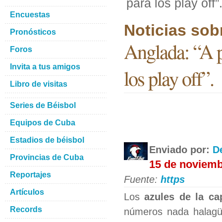
para los play off”
Encuestas
Noticias sob
Pronósticos
Anglada: “A p
Foros
Invita a tus amigos
los play off”.
Libro de visitas
Series de Béisbol
Equipos de Cuba
Estadios de béisbol
Enviado por:
D
Provincias de Cuba
15 de noviemb
Reportajes
Fuente:
https
Artículos
Los
azules de la cap
Records
números nada halagü