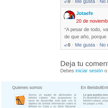
0
·
Me gusta
·
No 
Jotaefe
20 de noviemb
“A pesar de todo, vam
de que año, porque l
0
·
Me gusta
·
No 
Deja tu coment
Debes
iniciar sesión
Quienes somos
En BeisbolE
Somos un equipo de aficionados al
Lo que puedes enco
béisbol cubano. Nos propusimos la
En BeisbolEnCuba.co
tarea de desarrollar esta web con el
béisbol cubano, estad
objetivo de brindar información sobre el
los juegos y más...
Béisbol en Cuba y su Serie Nacional.