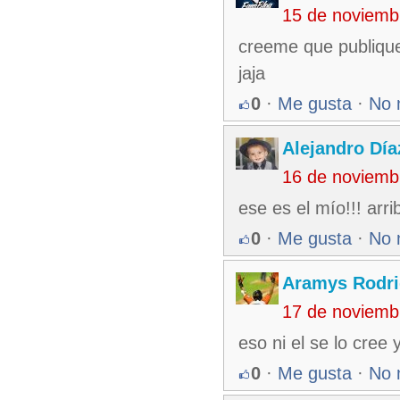
15 de noviemb
creeme que publique
jaja
0
·
Me gusta
·
No 
Alejandro Día
16 de noviemb
ese es el mío!!! ar
0
·
Me gusta
·
No 
Aramys Rodri
17 de noviemb
eso ni el se lo cre
0
·
Me gusta
·
No 