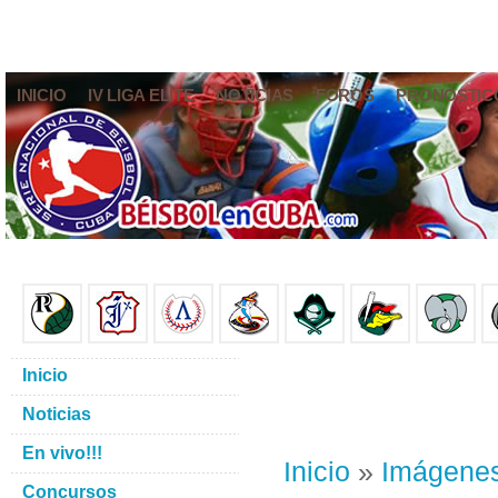
INICIO
IV LIGA ELITE
NOTICIAS
FOROS
PRONÓSTIC
Inicio
Noticias
En vivo!!!
Inicio
»
Imágene
Concursos