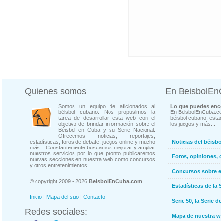
Quienes somos
En BeisbolE
Somos un equipo de aficionados al
Lo que puedes enco
béisbol cubano. Nos propusimos la
En BeisbolEnCuba.co
tarea de desarrollar esta web con el
béisbol cubano, estad
objetivo de brindar información sobre el
los juegos y más...
Béisbol en Cuba y su Serie Nacional.
Ofrecemos noticias, reportajes,
estadísticas, foros de debate, juegos online y mucho
Noticias del béisb
más... Constantemente buscamos mejorar y ampliar
nuestros servicios por lo que pronto publicaremos
Foros, opiniones, 
nuevas secciones en nuestra web como concursos
y otros entretenimientos.
Concursos sobre e
© copyright 2009 - 2026
BeisbolEnCuba.com
Estadísticas de la 
Inicio
|
Mapa del sitio
|
Contacto
Serie 50, la Serie d
Redes sociales:
Mapa de nuestra 