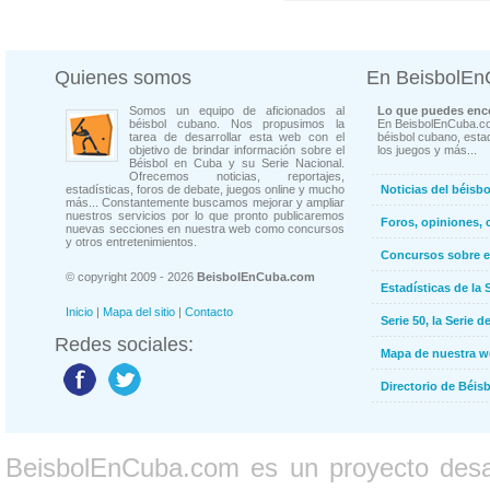
Quienes somos
En BeisbolE
Somos un equipo de aficionados al
Lo que puedes enco
béisbol cubano. Nos propusimos la
En BeisbolEnCuba.co
tarea de desarrollar esta web con el
béisbol cubano, estad
objetivo de brindar información sobre el
los juegos y más...
Béisbol en Cuba y su Serie Nacional.
Ofrecemos noticias, reportajes,
estadísticas, foros de debate, juegos online y mucho
Noticias del béisb
más... Constantemente buscamos mejorar y ampliar
nuestros servicios por lo que pronto publicaremos
Foros, opiniones, 
nuevas secciones en nuestra web como concursos
y otros entretenimientos.
Concursos sobre e
© copyright 2009 - 2026
BeisbolEnCuba.com
Estadísticas de la 
Inicio
|
Mapa del sitio
|
Contacto
Serie 50, la Serie d
Redes sociales:
Mapa de nuestra 
Directorio de Béi
BeisbolEnCuba.com es un proyecto desarr