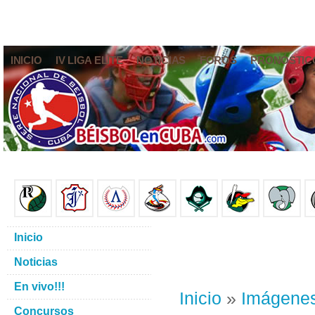
INICIO
IV LIGA ELITE
NOTICIAS
FOROS
PRONÓSTIC
Inicio
Noticias
En vivo!!!
Inicio
»
Imágene
Concursos