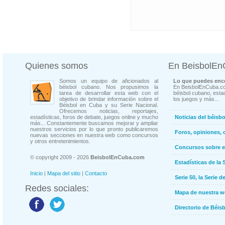
Quienes somos
En BeisbolE
Somos un equipo de aficionados al
Lo que puedes enco
béisbol cubano. Nos propusimos la
En BeisbolEnCuba.co
tarea de desarrollar esta web con el
béisbol cubano, estad
objetivo de brindar información sobre el
los juegos y más...
Béisbol en Cuba y su Serie Nacional.
Ofrecemos noticias, reportajes,
estadísticas, foros de debate, juegos online y mucho
Noticias del béisb
más... Constantemente buscamos mejorar y ampliar
nuestros servicios por lo que pronto publicaremos
Foros, opiniones, 
nuevas secciones en nuestra web como concursos
y otros entretenimientos.
Concursos sobre e
© copyright 2009 - 2026
BeisbolEnCuba.com
Estadísticas de la 
Inicio
|
Mapa del sitio
|
Contacto
Serie 50, la Serie d
Redes sociales:
Mapa de nuestra 
Directorio de Béi