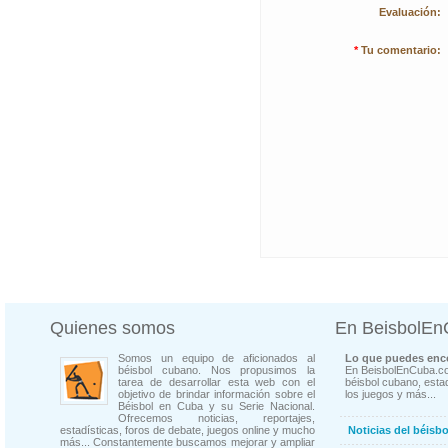
Evaluación:
*
Tu comentario:
Quienes somos
En BeisbolE
Somos un equipo de aficionados al
Lo que puedes enco
béisbol cubano. Nos propusimos la
En BeisbolEnCuba.co
tarea de desarrollar esta web con el
béisbol cubano, estad
objetivo de brindar información sobre el
los juegos y más...
Béisbol en Cuba y su Serie Nacional.
Ofrecemos noticias, reportajes,
estadísticas, foros de debate, juegos online y mucho
Noticias del béisb
más... Constantemente buscamos mejorar y ampliar