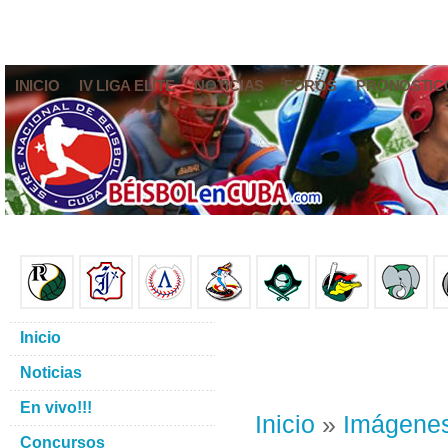
INICIO
IV LIGA ELITE
NOTICIAS
FOROS
PRONÓSTIC
Inicio
Noticias
En vivo!!!
Inicio
»
Imágene
Concursos