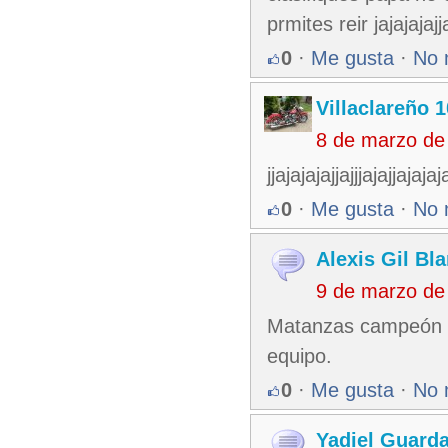
prmites reir jajajajajj
0
·
Me gusta
·
No 
Villaclareño 
8 de marzo de
jjajajajajjajjjajajja
0
·
Me gusta
·
No 
Alexis Gil Bl
9 de marzo de
Matanzas campeón c
equipo.
0
·
Me gusta
·
No 
Yadiel Guard