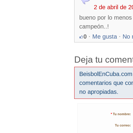
2 de abril de 
bueno por lo menos l
campeón..!
0
·
Me gusta
·
No 
Deja tu coment
BeisbolEnCuba.com s
comentarios que co
no apropiadas.
*
Tu nombre:
Tu correo: