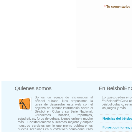
*
Tu comentario:
Quienes somos
En BeisbolE
Somos un equipo de aficionados al
Lo que puedes enco
béisbol cubano. Nos propusimos la
En BeisbolEnCuba.co
tarea de desarrollar esta web con el
béisbol cubano, estad
objetivo de brindar información sobre el
los juegos y más...
Béisbol en Cuba y su Serie Nacional.
Ofrecemos noticias, reportajes,
estadísticas, foros de debate, juegos online y mucho
Noticias del béisb
más... Constantemente buscamos mejorar y ampliar
nuestros servicios por lo que pronto publicaremos
Foros, opiniones, 
nuevas secciones en nuestra web como concursos