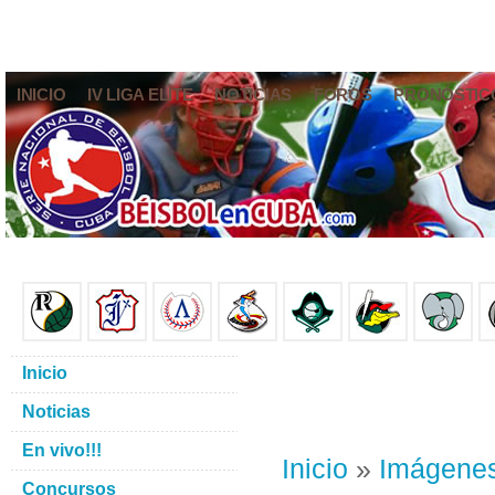
INICIO
IV LIGA ELITE
NOTICIAS
FOROS
PRONÓSTIC
Inicio
Noticias
En vivo!!!
Inicio
»
Imágene
Concursos