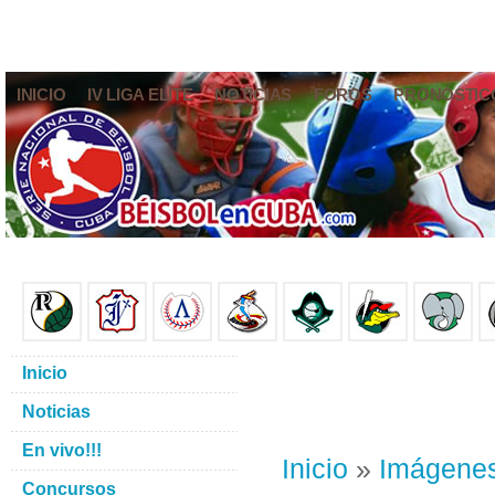
INICIO
IV LIGA ELITE
NOTICIAS
FOROS
PRONÓSTIC
Inicio
Noticias
En vivo!!!
Inicio
»
Imágene
Concursos