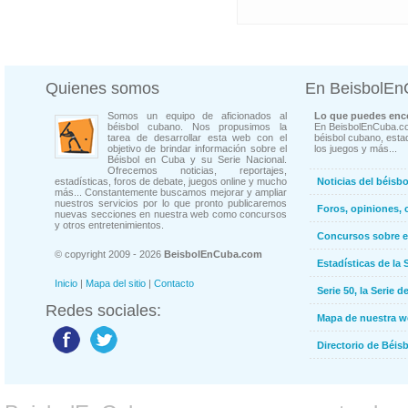
Quienes somos
En BeisbolE
Somos un equipo de aficionados al
Lo que puedes enco
béisbol cubano. Nos propusimos la
En BeisbolEnCuba.co
tarea de desarrollar esta web con el
béisbol cubano, estad
objetivo de brindar información sobre el
los juegos y más...
Béisbol en Cuba y su Serie Nacional.
Ofrecemos noticias, reportajes,
estadísticas, foros de debate, juegos online y mucho
Noticias del béisb
más... Constantemente buscamos mejorar y ampliar
nuestros servicios por lo que pronto publicaremos
Foros, opiniones, 
nuevas secciones en nuestra web como concursos
y otros entretenimientos.
Concursos sobre e
© copyright 2009 - 2026
BeisbolEnCuba.com
Estadísticas de la 
Inicio
|
Mapa del sitio
|
Contacto
Serie 50, la Serie d
Redes sociales:
Mapa de nuestra 
Directorio de Béi