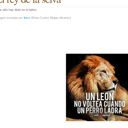
e año hay titulo en el latino.
agen enviada por
linco
(
Brian Carlos Mejias Alvarez
)