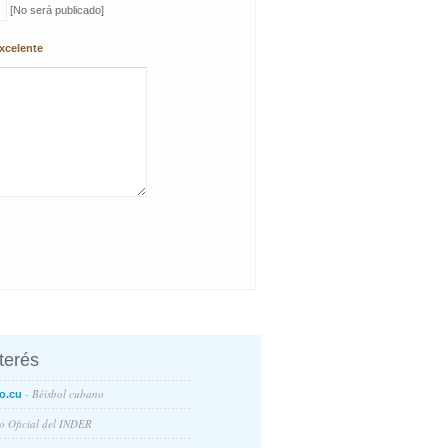
[No será publicado]
xcelente
nterés
- Béisbol cubano
o.cu
io Oficial del INDER