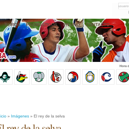
usuario
FOROS
PRONÓSTICOS
EN VIVO
CONTACTO
Hora d
icio
»
Imágenes
» El rey de la selva
l rey de la selva