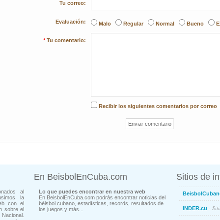
Tu correo:
Evaluación:
Malo
Regular
Normal
Bueno
E
*
Tu comentario:
Recibir los siguientes comentarios por correo
En BeisbolEnCuba.com
Sitios de i
onados al
Lo que puedes encontrar en nuestra web
BeisbolCuban
usimos la
En BeisbolEnCuba.com podrás encontrar noticias del
eb con el
béisbol cubano, estadísticas, records, resultados de
- Sit
INDER.cu
n sobre el
los juegos y más...
Nacional.