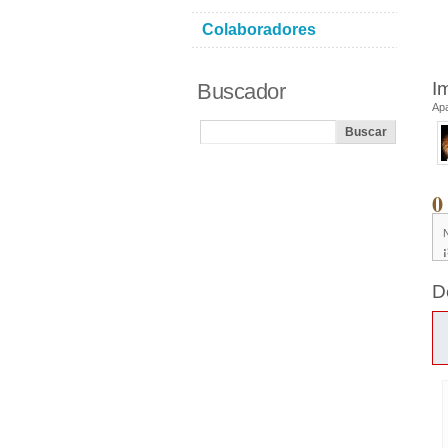
Colaboradores
I
Buscador
Ap
0
D