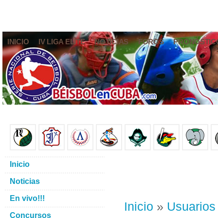
INICIO
IV LIGA ELITE
NOTICIAS
FOROS
PRONÓSTIC
Inicio
Noticias
En vivo!!!
Inicio
»
Usuarios
Concursos