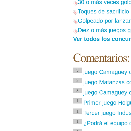
30 o más veces golp
Toques de sacrificio
Golpeado por lanzam
Diez o más juegos g
Ver todos los concur
Comentarios:
3
juego Camaguey co
3
juego Matanzas co
3
juego Camaguey co
1
Primer juego Holgu
1
Tercer juego Indu
1
¿Podrá el equipo de