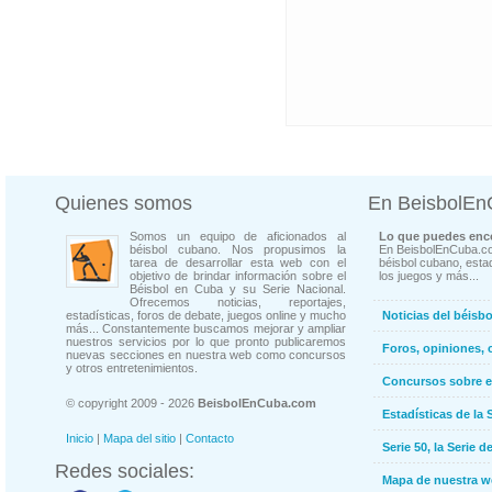
Quienes somos
En BeisbolE
Somos un equipo de aficionados al
Lo que puedes enco
béisbol cubano. Nos propusimos la
En BeisbolEnCuba.co
tarea de desarrollar esta web con el
béisbol cubano, estad
objetivo de brindar información sobre el
los juegos y más...
Béisbol en Cuba y su Serie Nacional.
Ofrecemos noticias, reportajes,
estadísticas, foros de debate, juegos online y mucho
Noticias del béisb
más... Constantemente buscamos mejorar y ampliar
nuestros servicios por lo que pronto publicaremos
Foros, opiniones, 
nuevas secciones en nuestra web como concursos
y otros entretenimientos.
Concursos sobre e
© copyright 2009 - 2026
BeisbolEnCuba.com
Estadísticas de la 
Inicio
|
Mapa del sitio
|
Contacto
Serie 50, la Serie d
Redes sociales:
Mapa de nuestra 