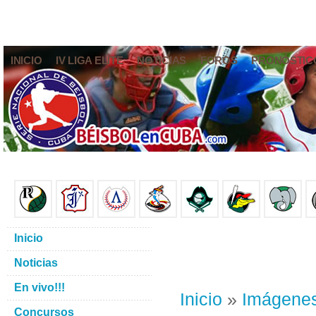
INICIO
IV LIGA ELITE
NOTICIAS
FOROS
PRONÓSTIC
Inicio
Noticias
En vivo!!!
Inicio
»
Imágene
Concursos