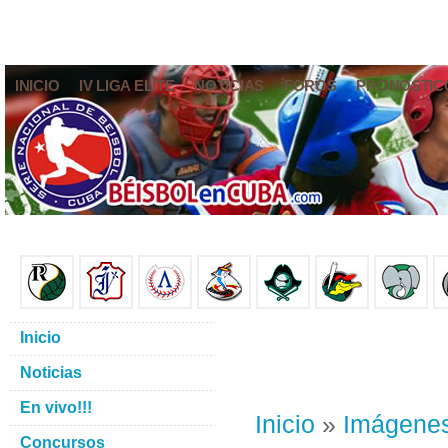
INICIO
IV LIGA ELITE
NOTICIAS
FOROS
PRONÓSTIC
Inicio
Noticias
En vivo!!!
Inicio
»
Imágene
Concursos