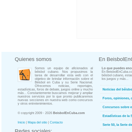
Quienes somos
En BeisbolE
Somos un equipo de aficionados al
Lo que puedes enco
béisbol cubano. Nos propusimos la
En BeisbolEnCuba.co
tarea de desarrollar esta web con el
béisbol cubano, estad
objetivo de brindar información sobre el
los juegos y más...
Béisbol en Cuba y su Serie Nacional.
Ofrecemos noticias, reportajes,
estadísticas, foros de debate, juegos online y mucho
Noticias del béisb
más... Constantemente buscamos mejorar y ampliar
nuestros servicios por lo que pronto publicaremos
Foros, opiniones, 
nuevas secciones en nuestra web como concursos
y otros entretenimientos.
Concursos sobre e
© copyright 2009 - 2026
BeisbolEnCuba.com
Estadísticas de la 
Inicio
|
Mapa del sitio
|
Contacto
Serie 50, la Serie d
Redes sociales: