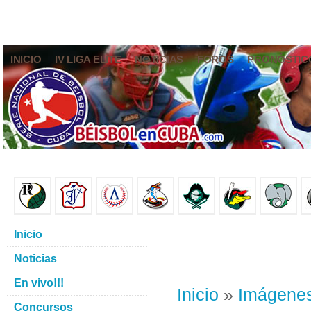
INICIO
IV LIGA ELITE
NOTICIAS
FOROS
PRONÓSTIC
Inicio
Noticias
En vivo!!!
Inicio
»
Imágene
Concursos