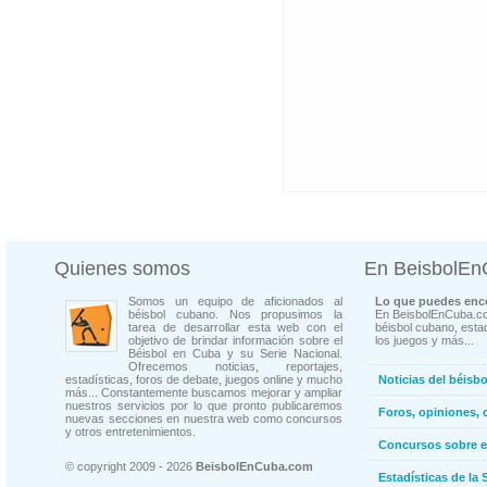
Quienes somos
En BeisbolE
Somos un equipo de aficionados al
Lo que puedes enco
béisbol cubano. Nos propusimos la
En BeisbolEnCuba.co
tarea de desarrollar esta web con el
béisbol cubano, estad
objetivo de brindar información sobre el
los juegos y más...
Béisbol en Cuba y su Serie Nacional.
Ofrecemos noticias, reportajes,
estadísticas, foros de debate, juegos online y mucho
Noticias del béisb
más... Constantemente buscamos mejorar y ampliar
nuestros servicios por lo que pronto publicaremos
Foros, opiniones, 
nuevas secciones en nuestra web como concursos
y otros entretenimientos.
Concursos sobre e
© copyright 2009 - 2026
BeisbolEnCuba.com
Estadísticas de la 