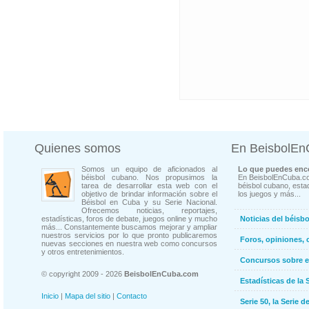
Quienes somos
En BeisbolE
Somos un equipo de aficionados al
Lo que puedes enco
béisbol cubano. Nos propusimos la
En BeisbolEnCuba.co
tarea de desarrollar esta web con el
béisbol cubano, estad
objetivo de brindar información sobre el
los juegos y más...
Béisbol en Cuba y su Serie Nacional.
Ofrecemos noticias, reportajes,
estadísticas, foros de debate, juegos online y mucho
Noticias del béisb
más... Constantemente buscamos mejorar y ampliar
nuestros servicios por lo que pronto publicaremos
Foros, opiniones, 
nuevas secciones en nuestra web como concursos
y otros entretenimientos.
Concursos sobre e
© copyright 2009 - 2026
BeisbolEnCuba.com
Estadísticas de la 
Inicio
|
Mapa del sitio
|
Contacto
Serie 50, la Serie d