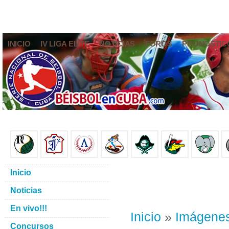
INICIO
IV LIGA ELITE
NOTICIAS
FOROS
PRONÓSTIC
Inicio
Noticias
En vivo!!!
Inicio
»
Imágene
Concursos