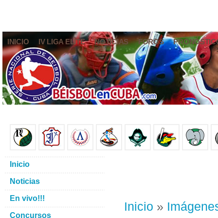
INICIO
IV LIGA ELITE
NOTICIAS
FOROS
PRONÓSTIC
Inicio
Noticias
En vivo!!!
Inicio
»
Imágene
Concursos