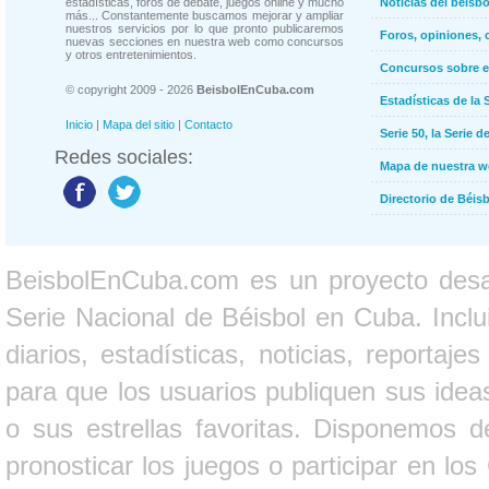
estadísticas, foros de debate, juegos online y mucho
Noticias del béisb
más... Constantemente buscamos mejorar y ampliar
nuestros servicios por lo que pronto publicaremos
Foros, opiniones, 
nuevas secciones en nuestra web como concursos
y otros entretenimientos.
Concursos sobre e
© copyright 2009 - 2026
BeisbolEnCuba.com
Estadísticas de la 
Inicio
|
Mapa del sitio
|
Contacto
Serie 50, la Serie d
Redes sociales:
Mapa de nuestra 
Directorio de Béi
BeisbolEnCuba.com es un proyecto desarr
Serie Nacional de Béisbol en Cuba. Inclui
diarios, estadísticas, noticias, report
para que los usuarios publiquen sus ideas
o sus estrellas favoritas. Disponemos d
pronosticar los juegos o participar en lo