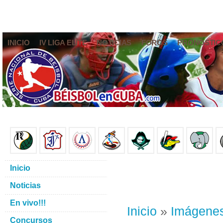
INICIO
IV LIGA ELITE
NOTICIAS
FOROS
PRONÓSTIC
Inicio
Noticias
En vivo!!!
Inicio
»
Imágene
Concursos