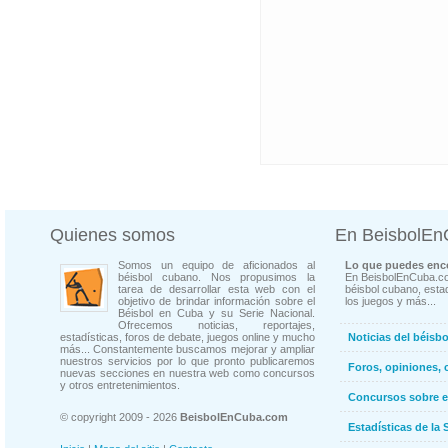
Quienes somos
En BeisbolE
Somos un equipo de aficionados al
Lo que puedes enco
béisbol cubano. Nos propusimos la
En BeisbolEnCuba.co
tarea de desarrollar esta web con el
béisbol cubano, estad
objetivo de brindar información sobre el
los juegos y más...
Béisbol en Cuba y su Serie Nacional.
Ofrecemos noticias, reportajes,
estadísticas, foros de debate, juegos online y mucho
Noticias del béisb
más... Constantemente buscamos mejorar y ampliar
nuestros servicios por lo que pronto publicaremos
Foros, opiniones, 
nuevas secciones en nuestra web como concursos
y otros entretenimientos.
Concursos sobre e
© copyright 2009 - 2026
BeisbolEnCuba.com
Estadísticas de la 