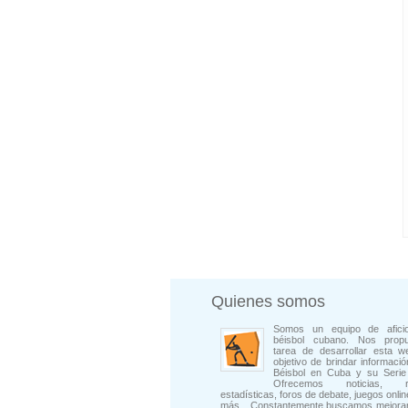
Quienes somos
Somos un equipo de afici
béisbol cubano. Nos prop
tarea de desarrollar esta w
objetivo de brindar informació
Béisbol en Cuba y su Serie 
Ofrecemos noticias, rep
estadísticas, foros de debate, juegos onli
más... Constantemente buscamos mejorar