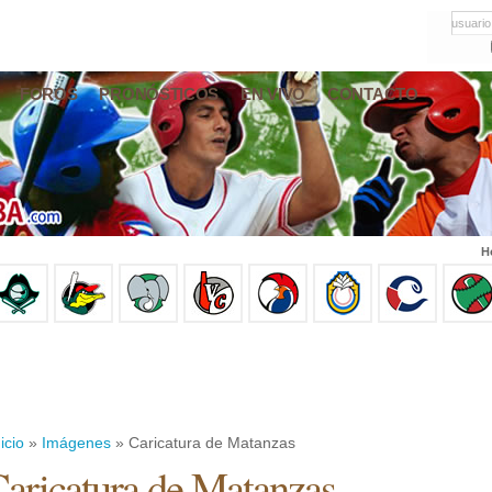
usuario
FOROS
PRONÓSTICOS
EN VIVO
CONTACTO
H
icio
»
Imágenes
» Caricatura de Matanzas
aricatura de Matanzas