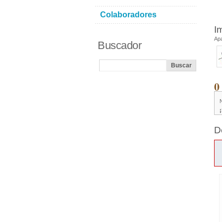
Colaboradores
I
Ap
Buscador
0
D