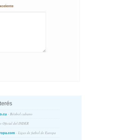
xcelente
nterés
- Béisbol cubano
o.cu
io Oficial del INDER
- Ligas de futbol de Europa
ropa.com