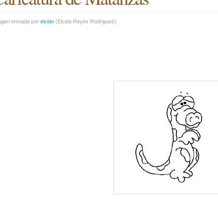
agen enviada por
elcido
(
Elcido Reyes Rodriguez
)