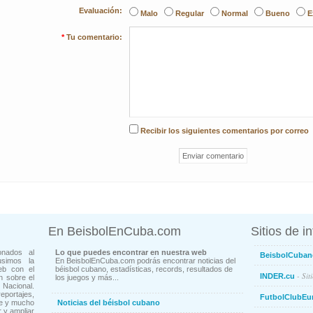
Evaluación:
Malo
Regular
Normal
Bueno
E
*
Tu comentario:
Recibir los siguientes comentarios por correo
En BeisbolEnCuba.com
Sitios de i
onados al
Lo que puedes encontrar en nuestra web
BeisbolCuban
usimos la
En BeisbolEnCuba.com podrás encontrar noticias del
eb con el
béisbol cubano, estadísticas, records, resultados de
- Sit
INDER.cu
n sobre el
los juegos y más...
Nacional.
ortajes,
FutbolClubEu
ne y mucho
Noticias del béisbol cubano
 y ampliar