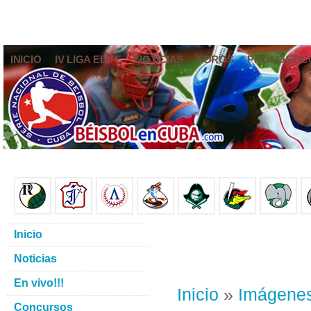
INICIO
IV LIGA ELITE
NOTICIAS
FOROS
PRONÓSTIC
Inicio
Noticias
En vivo!!!
Inicio
»
Imágene
Concursos