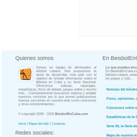
Quienes somos
En BeisbolE
Somos un equipo de aficionados al
Lo que puedes enco
béisbol cubano. Nos propusimos la
En BeisbolEnCuba.co
tarea de desarrollar esta web con el
béisbol cubano, estad
objetivo de brindar información sobre el
los juegos y más...
Béisbol en Cuba y su Serie Nacional.
Ofrecemos noticias, reportajes,
estadísticas, foros de debate, juegos online y mucho
Noticias del béisb
más... Constantemente buscamos mejorar y ampliar
nuestros servicios por lo que pronto publicaremos
Foros, opiniones, 
nuevas secciones en nuestra web como concursos
y otros entretenimientos.
Concursos sobre e
© copyright 2009 - 2026
BeisbolEnCuba.com
Estadísticas de la 
Inicio
|
Mapa del sitio
|
Contacto
Serie 50, la Serie d
Redes sociales:
Mapa de nuestra 