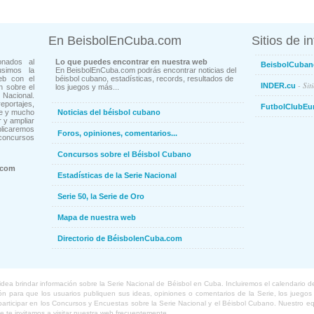
En BeisbolEnCuba.com
Sitios de i
onados al
Lo que puedes encontrar en nuestra web
BeisbolCuban
usimos la
En BeisbolEnCuba.com podrás encontrar noticias del
eb con el
béisbol cubano, estadísticas, records, resultados de
- Sit
INDER.cu
n sobre el
los juegos y más...
Nacional.
ortajes,
FutbolClubEu
ne y mucho
Noticias del béisbol cubano
 y ampliar
blicaremos
Foros, opiniones, comentarios...
concursos
Concursos sobre el Béisbol Cubano
.com
Estadísticas de la Serie Nacional
Serie 50, la Serie de Oro
Mapa de nuestra web
Directorio de BéisbolenCuba.com
a brindar información sobre la Serie Nacional de Béisbol en Cuba. Incluiremos el calendario de lo
 para que los usuarios publiquen sus ideas, opiniones o comentarios de la Serie, los juegos o
o participar en los Concursos y Encuestas sobre la Serie Nacional y el Béisbol Cubano. Nuestro 
ue te invitamos a visitar nuestra web frecuentemente.