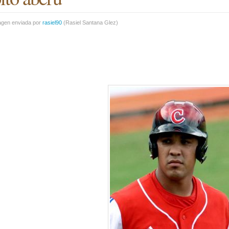
agen enviada por
rasiel90
(
Rasiel Santana Glez
)