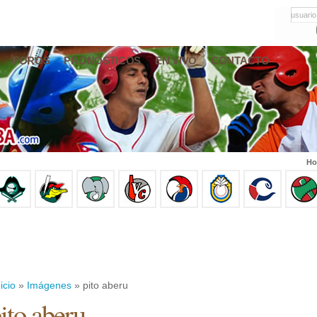
usuario
FOROS
PRONÓSTICOS
EN VIVO
CONTACTO
Ho
icio
»
Imágenes
» pito aberu
ito aberu