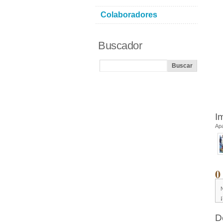
Colaboradores
Buscador
I
Ap
0
D