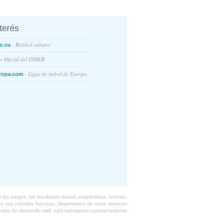
nterés
- Béisbol cubano
o.cu
io Oficial del INDER
- Ligas de futbol de Europa
ropa.com
s juegos, los resultados diarios, estadísticas, noticias,
 sus estrellas favoritas. Disponemos de otros servicios
equipo de desarrollo web está trabajando constantemente