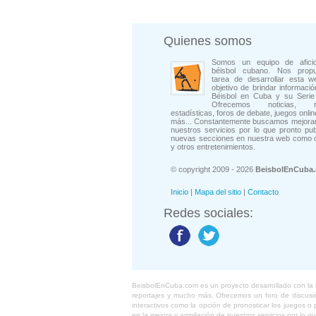
Quienes somos
Somos un equipo de afici
béisbol cubano. Nos prop
tarea de desarrollar esta w
objetivo de brindar informació
Béisbol en Cuba y su Serie 
Ofrecemos noticias, rep
estadísticas, foros de debate, juegos onli
más... Constantemente buscamos mejorar
nuestros servicios por lo que pronto pu
nuevas secciones en nuestra web como 
y otros entretenimientos.
© copyright 2009 - 2026
BeisbolEnCuba
Inicio
|
Mapa del sitio
|
Contacto
Redes sociales:
BeisbolEnCuba.com es un proyecto desarrollado con la ide
reportajes y mucho más. Ofrecemos un foro de discusión
interactivos como la opción de pronosticar los juegos 
en la mejora y ampliación de nuestros servicios por lo q