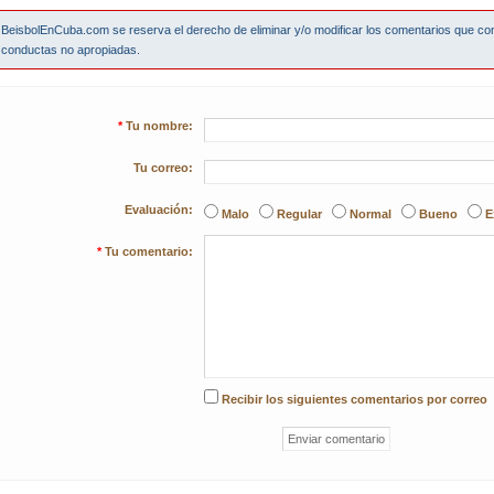
BeisbolEnCuba.com se reserva el derecho de eliminar y/o modificar los comentarios que co
conductas no apropiadas.
*
Tu nombre:
Tu correo:
Evaluación:
Malo
Regular
Normal
Bueno
E
*
Tu comentario:
Recibir los siguientes comentarios por correo