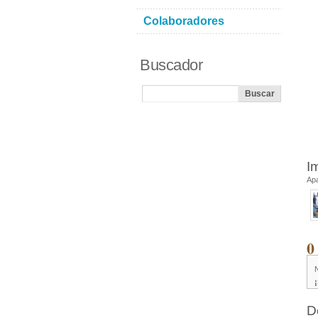
Colaboradores
Buscador
I
Ap
0
D