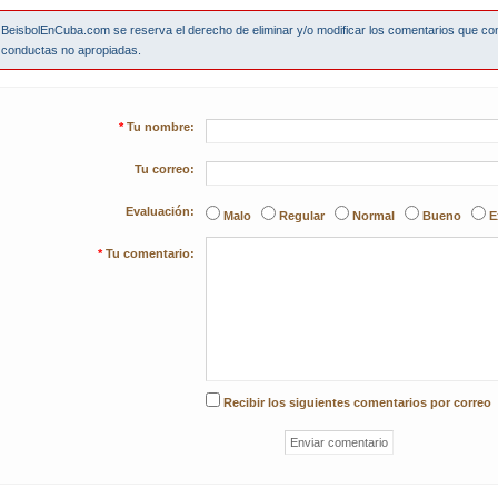
BeisbolEnCuba.com se reserva el derecho de eliminar y/o modificar los comentarios que co
conductas no apropiadas.
*
Tu nombre:
Tu correo:
Evaluación:
Malo
Regular
Normal
Bueno
E
*
Tu comentario:
Recibir los siguientes comentarios por correo