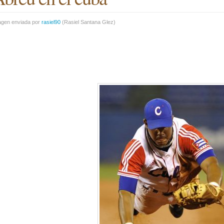
agen enviada por
rasiel90
(
Rasiel Santana Glez
)