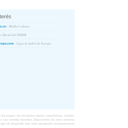
nterés
- Béisbol cubano
o.cu
io Oficial del INDER
- Ligas de futbol de Europa
ropa.com
s juegos, los resultados diarios, estadísticas, noticias,
 sus estrellas favoritas. Disponemos de otros servicios
equipo de desarrollo web está trabajando constantemente