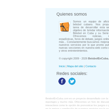
Quienes somos
Somos un equipo de afici
béisbol cubano. Nos prop
tarea de desarrollar esta w
objetivo de brindar informació
Béisbol en Cuba y su Serie 
Ofrecemos noticias, rep
estadísticas, foros de debate, juegos onli
más... Constantemente buscamos mejorar
nuestros servicios por lo que pronto pu
nuevas secciones en nuestra web como 
y otros entretenimientos.
© copyright 2009 - 2026
BeisbolEnCuba
Inicio
|
Mapa del sitio
|
Contacto
Redes sociales:
BeisbolEnCuba.com es un proyecto desarrollado con la ide
reportajes y mucho más. Ofrecemos un foro de discusión
interactivos como la opción de pronosticar los juegos 
en la mejora y ampliación de nuestros servicios por lo q