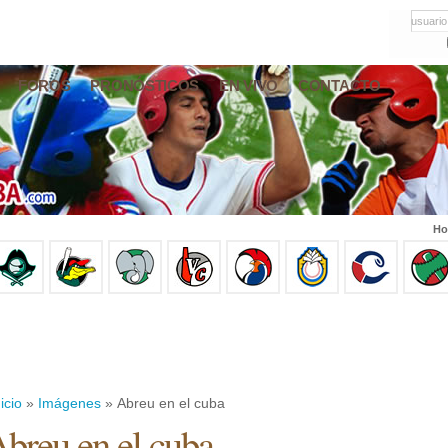
usuario
FOROS
PRONÓSTICOS
EN VIVO
CONTACTO
Ho
icio
»
Imágenes
» Abreu en el cuba
breu en el cuba