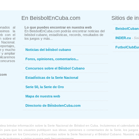
En BeisbolEnCuba.com
Sitios de i
onados al
Lo que puedes encontrar en nuestra web
BeisbolCuban
usimos la
En BeisbolEnCuba.com podrás encontrar noticias del
eb con el
béisbol cubano, estadísticas, records, resultados de
- Sit
INDER.cu
n sobre el
los juegos y más...
Nacional.
ortajes,
FutbolClubEu
ne y mucho
Noticias del béisbol cubano
 y ampliar
blicaremos
Foros, opiniones, comentarios...
concursos
Concursos sobre el Béisbol Cubano
.com
Estadísticas de la Serie Nacional
Serie 50, la Serie de Oro
Mapa de nuestra web
Directorio de BéisbolenCuba.com
a brindar información sobre la Serie Nacional de Béisbol en Cuba. Incluiremos el calendario de lo
 para que los usuarios publiquen sus ideas, opiniones o comentarios de la Serie, los juegos o
o participar en los Concursos y Encuestas sobre la Serie Nacional y el Béisbol Cubano. Nuestro 
ue te invitamos a visitar nuestra web frecuentemente.