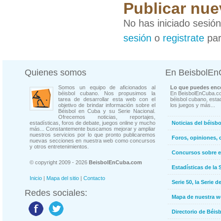
Publicar nue
No has iniciado sesió
sesión
o
registrate
par
Quienes somos
En BeisbolE
Somos un equipo de aficionados al
Lo que puedes enco
béisbol cubano. Nos propusimos la
En BeisbolEnCuba.co
tarea de desarrollar esta web con el
béisbol cubano, estad
objetivo de brindar información sobre el
los juegos y más...
Béisbol en Cuba y su Serie Nacional.
Ofrecemos noticias, reportajes,
estadísticas, foros de debate, juegos online y mucho
Noticias del béisb
más... Constantemente buscamos mejorar y ampliar
nuestros servicios por lo que pronto publicaremos
Foros, opiniones, 
nuevas secciones en nuestra web como concursos
y otros entretenimientos.
Concursos sobre e
© copyright 2009 - 2026
BeisbolEnCuba.com
Estadísticas de la 
Inicio
|
Mapa del sitio
|
Contacto
Serie 50, la Serie d
Redes sociales:
Mapa de nuestra 
Directorio de Béi