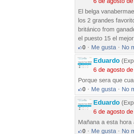
6 de agosto de
El belga vanabermae 
los 2 grandes favorito
británico from ganado
el puesto 15 el mejo
0
·
Me gusta
·
No 
Eduardo
(Exp
6 de agosto de
Porque sera que cuan
0
·
Me gusta
·
No 
Eduardo
(Exp
6 de agosto de
Mañana a esta hora a
0
·
Me gusta
·
No 