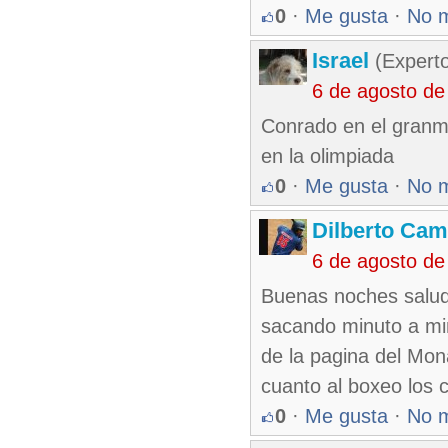
0
·
Me gusta
·
No 
Israel
(Experto
6 de agosto de
Conrado en el granm
en la olimpiada
0
·
Me gusta
·
No 
Dilberto Ca
6 de agosto de
Buenas noches salud
sacando minuto a min
de la pagina del Mon
cuanto al boxeo los 
0
·
Me gusta
·
No 