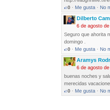
http://vaughnlive.tv
0
·
Me gusta
·
No 
Dilberto Ca
6 de agosto de
Seguro que ahorita 
domingo .
0
·
Me gusta
·
No 
Aramys Rodr
6 de agosto de
buenas noches y sal
merecidas vacaciones
0
·
Me gusta
·
No 