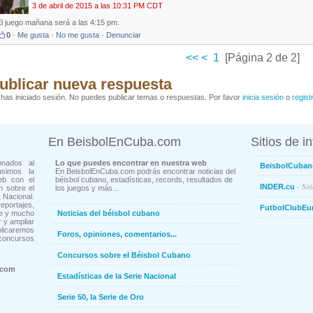
3 de abril de 2015 a las 10:31 PM CDT
El juego mañana será a las 4:15 pm.
0
·
Me gusta
·
No me gusta
·
Denunciar
<<
<
1
[Página 2 de 2]
ublicar nueva respuesta
has iniciado sesión. No puedes publicar temas o respuestas. Por favor
inicia sesión
o
regist
En BeisbolEnCuba.com
Sitios de i
onados al
Lo que puedes encontrar en nuestra web
BeisbolCuban
usimos la
En BeisbolEnCuba.com podrás encontrar noticias del
eb con el
béisbol cubano, estadísticas, records, resultados de
- Sit
INDER.cu
n sobre el
los juegos y más...
Nacional.
ortajes,
FutbolClubEu
ne y mucho
Noticias del béisbol cubano
 y ampliar
blicaremos
Foros, opiniones, comentarios...
concursos
Concursos sobre el Béisbol Cubano
.com
Estadísticas de la Serie Nacional
Serie 50, la Serie de Oro