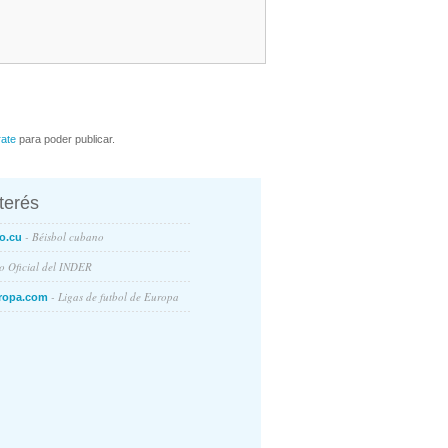
rate
para poder publicar.
nterés
- Béisbol cubano
o.cu
io Oficial del INDER
- Ligas de futbol de Europa
ropa.com