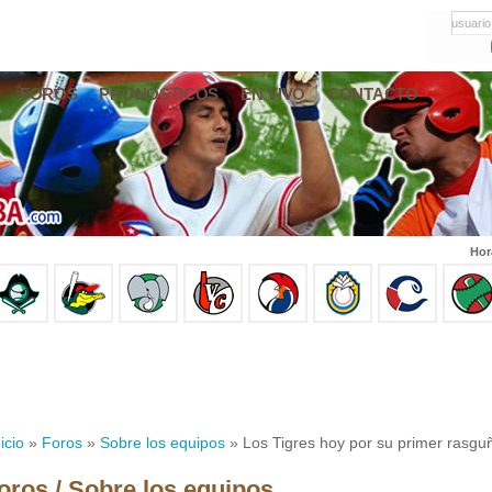
usuario
FOROS
PRONÓSTICOS
EN VIVO
CONTACTO
Hor
icio
»
Foros
»
Sobre los equipos
» Los Tigres hoy por su primer rasguñ
oros / Sobre los equipos