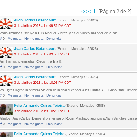
<<
<
1
[Página 2 de 2]
Juan Carlos Betancourt
(Experto, Mensajes: 22626)
3 de abril de 2015 a las 09:51 PM CDT
esua Amador sustituye a Luis Manuel Suarez, y es el Nuevo lanzador de la Isla.
0
·
Me gusta
·
No me gusta
·
Denunciar
Juan Carlos Betancourt
(Experto, Mensajes: 22626)
3 de abril de 2015 a las 09:55 PM CDT
erminan ocho entradas, Ciego 4, la Isla 0.
0
·
Me gusta
·
No me gusta
·
Denunciar
Juan Carlos Betancourt
(Experto, Mensajes: 22626)
3 de abril de 2015 a las 10:06 PM CDT
os Tigres logran la primera Victoria de la final al vencer a los Piratas 4-0. Gano Ismel Jimene
0
·
Me gusta
·
No me gusta
·
Denunciar
Felix Armando Quiros Tejeira
(Experto, Mensajes: 9505)
3 de abril de 2015 a las 10:29 PM CDT
Saludos, Juan Carlos. Dimos el primer paso. Roger Machado anunció a Alaín Sánchez para ab
0
·
Me gusta
·
No me gusta
·
Denunciar
Felix Armando Quiros Tejeira
(Experto, Mensajes: 9505)