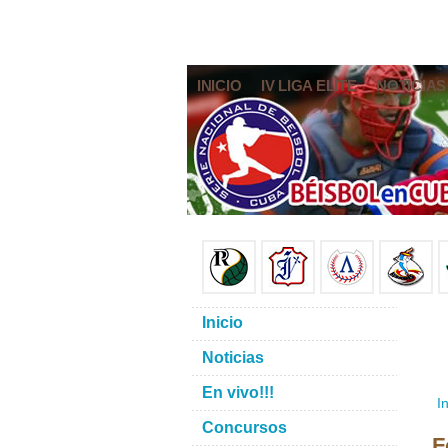
INICIO
IV LIGA ELITE
NOTICIAS
Inicio
Noticias
En vivo!!!
In
Concursos
F