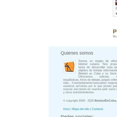
P
No 
Quienes somos
Somos un equipo de afici
béisbol cubano. Nos prop
tarea de desarrollar esta w
objetivo de brindar informació
Béisbol en Cuba y su Serie 
Ofrecemos noticias, rep
estadísticas, foros de debate, juegos onli
más... Constantemente buscamos mejorar
nuestros servicios por lo que pronto pu
nuevas secciones en nuestra web como 
y otros entretenimientos.
© copyright 2009 - 2026
BeisbolEnCuba
Inicio
|
Mapa del sitio
|
Contacto
Redes sociales: