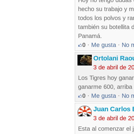
Hoy no tengo dudas qu
hecho su trabajo y 
todos los polvos y r
también su botellita
Panamá.
0
·
Me gusta
·
No 
Ortolani Rao
3 de abril de 
Los Tigres hoy ganar
ganarme 600, arriba 
0
·
Me gusta
·
No 
Juan Carlos 
3 de abril de 
Esta al comenzar el j