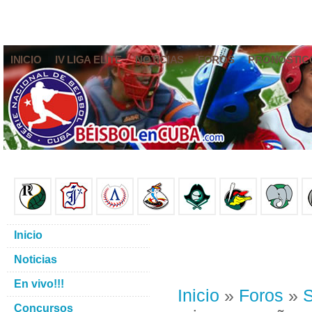
INICIO
IV LIGA ELITE
NOTICIAS
FOROS
PRONÓSTIC
Inicio
Noticias
En vivo!!!
Inicio
»
Foros
»
S
Concursos