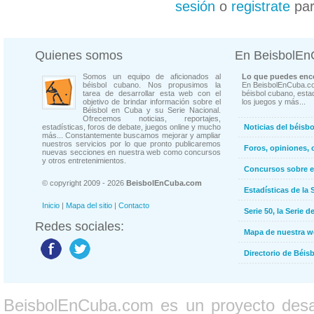
sesión
o
registrate
par
Quienes somos
En BeisbolE
Somos un equipo de aficionados al
Lo que puedes enco
béisbol cubano. Nos propusimos la
En BeisbolEnCuba.co
tarea de desarrollar esta web con el
béisbol cubano, estad
objetivo de brindar información sobre el
los juegos y más...
Béisbol en Cuba y su Serie Nacional.
Ofrecemos noticias, reportajes,
estadísticas, foros de debate, juegos online y mucho
Noticias del béisb
más... Constantemente buscamos mejorar y ampliar
nuestros servicios por lo que pronto publicaremos
Foros, opiniones, 
nuevas secciones en nuestra web como concursos
y otros entretenimientos.
Concursos sobre e
© copyright 2009 - 2026
BeisbolEnCuba.com
Estadísticas de la 
Inicio
|
Mapa del sitio
|
Contacto
Serie 50, la Serie d
Redes sociales:
Mapa de nuestra 
Directorio de Béi
BeisbolEnCuba.com es un proyecto desarr