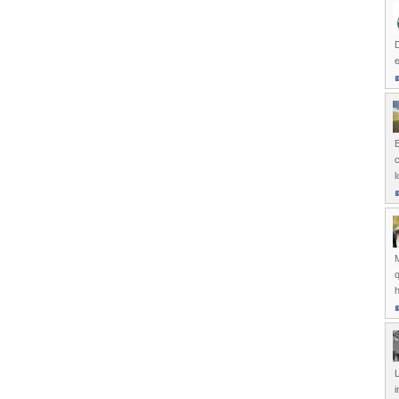
D
e
l
h
L
i