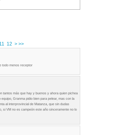
11
12
>
>>
de todo menos receptor
on tantos más que hay y buenos y ahora quien pichea
do equipo, Granma pidio bien para pelear, mas con la
ta al interprovincial de Matanza, que sin dudas
iego, si VM no es campeón este año sinceramente no lo