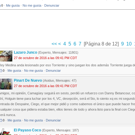
0
·
Me gusta
·
No me gusta
·
Denunciar
<<
<
4
5
6
7
[Página 8 de 12]
9
10
Lazaro Junco
(Experto, Mensajes: 11801)
27 de octubre de 2016 a las 09:41 PM CDT
Rey Medina anda lesionado por eso Torriente y sino juegan los dos además Torriente juega 
0
·
Me gusta
·
No me gusta
·
Denunciar
Pinart De Nuevo
(Asiduo, Mensajes: 47)
27 de octubre de 2016 a las 09:41 PM CDT
Amigos, mi opinión, Camagüey seguirá en sesto, perdió un refuerzo con Danny Betancour, c
hí, Holguin tiene para luchar por los 4, VC, desepción, será el 5to, lo siento xq es mi segun
ntrada de Despaine, Ciego, el que mejor pidió y como sabemos el único que puede hacer fren
ualquier cosa que pidiera estaba bien, ellos tienes de todo y ahora listo para la final con C
será nunca.
0
·
Me gusta
·
No me gusta
·
Denunciar
El Payaso Coco
(Experto, Mensajes: 187)