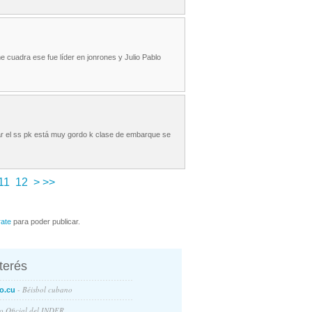
e cuadra ese fue líder en jonrones y Julio Pablo
gar el ss pk está muy gordo k clase de embarque se
11
12
>
>>
rate
para poder publicar.
nterés
- Béisbol cubano
o.cu
io Oficial del INDER