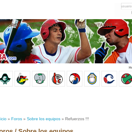
usuario
FOROS
PRONÓSTICOS
EN VIVO
CONTACTO
Ho
icio
»
Foros
»
Sobre los equipos
» Refuerzos !!!
oros / Sobre los equipos