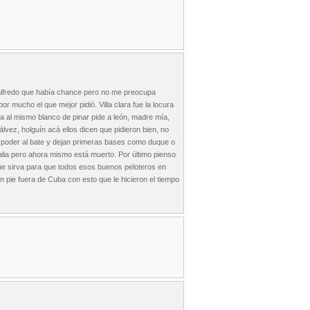
 yaifredo que había chance pero no me preocupa
r mucho el que mejor pidió. Villa clara fue la locura
ta al mismo blanco de pinar pide a león, madre mía,
álvez, holguín acá ellos dicen que pidieron bien, no
en poder al bate y dejan primeras bases como duque o
talia pero ahora mismo está muerto. Por último pienso
ue sirva para que todos esos buenos peloteros en
 pie fuera de Cuba con esto que le hicieron el tiempo