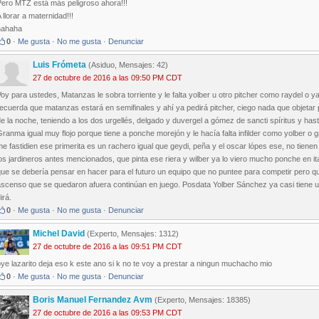
Pero MTZ está más peligroso ahora!!!
 llorar a maternidad!!!
hahaha
0
·
Me gusta
·
No me gusta
·
Denunciar
Luis Frómeta
(Asiduo, Mensajes: 42)
27 de octubre de 2016 a las 09:50 PM CDT
oy para ustedes, Matanzas le sobra torriente y le falta yolber u otro pitcher como raydel o
ecuerda que matanzas estará en semifinales y ahí ya pedirá pitcher, ciego nada que objetar po
e la noche, teniendo a los dos urgellés, delgado y duvergel a gómez de sancti spíritus y has
ranma igual muy flojo porque tiene a ponche morejón y le hacía falta infilder como yolber o g
e fastidien ese primerita es un rachero igual que geydi, peña y el oscar lópes ese, no tien
os jardineros antes mencionados, que pinta ese riera y wilber ya lo viero mucho ponche en i
que se debería pensar en hacer para el futuro un equipo que no puntee para competir pero q
scenso que se quedaron afuera continúan en juego. Posdata Yolber Sánchez ya casi tiene un
irá.
0
·
Me gusta
·
No me gusta
·
Denunciar
Michel David
(Experto, Mensajes: 1312)
27 de octubre de 2016 a las 09:51 PM CDT
ye lazarito deja eso k este ano si k no te voy a prestar a ningun muchacho mio
0
·
Me gusta
·
No me gusta
·
Denunciar
Boris Manuel Fernandez Avm
(Experto, Mensajes: 18385)
27 de octubre de 2016 a las 09:53 PM CDT