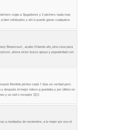
 pitchers cogio a 3jugadores y 2 pitchers nada mas
 q bien refolsados y ahi si puede ganar cualquiera
any Betancourt , acabo Orlando ahi,,otra cosa para
fuerzos ,ahora victor busco apoyo y popularidad con
desaste Monthie picheo cada 7 días es verdad pero
 y después el mejor relevo q quedaba y por último no
heo y un siol o receptor 👏🏻
zas a mediados de noviembre, a lo mejor por eso el