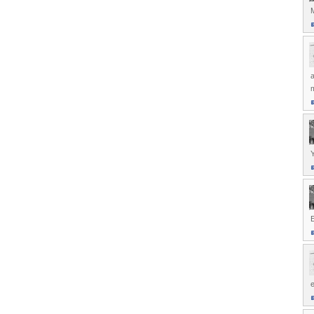
M
a
Y
E
e