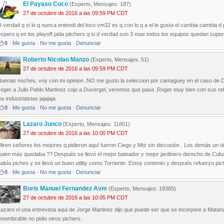
El Payaso Coco
(Experto, Mensajes: 187)
27 de octubre de 2016 a las 09:59 PM CDT
 verdad q si lo q nunca entendi del loco vm32 es q con lo q a el le gusta el cambia cambia d
spero q en los playoff pida pitchers q si d verdad son 3 mas todos los equipos quedan super
0
·
Me gusta
·
No me gusta
·
Denunciar
Roberto Nicolao Manzo
(Experto, Mensajes: 51)
27 de octubre de 2016 a las 09:59 PM CDT
Buenas noches, voy con mi opinion ,NO me gusto la seleccion por camaguey en el caso de D
coger a Julio Pablo Martinez cojo a Duvergel, veremos que pasa ,Roger muy bien con sus re
os industriaistas jajajaja
0
·
Me gusta
·
No me gusta
·
Denunciar
Lazaro Junco
(Experto, Mensajes: 11801)
27 de octubre de 2016 a las 10:00 PM CDT
Miren señores los mejores q pidieron aquí fueron Ciego y Mtz sin discusión . Los demás un 
quien más quedaba ?? Después se llevó el mejor bateador y mejor jardinero derecho de Cuba
abía picheo y se llevó un buen utility como Torriente. Estoy contento y después refuerzo pic
0
·
Me gusta
·
No me gusta
·
Denunciar
Boris Manuel Fernandez Avm
(Experto, Mensajes: 18385)
27 de octubre de 2016 a las 10:05 PM CDT
azaro vi una entrevista aqui de Jorge Martinez dijo que puede ser que se incorpore a Matan
nnombrable no pidio otros pichers.