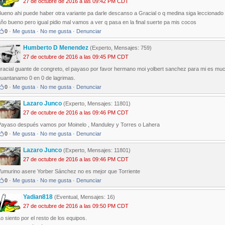
27 de octubre de 2016 a las 09:42 PM CDT
Bueno ahi puede haber otra variante pa darle descanso a Gracial o q medina siga leccionad
ño bueno pero igual pidio mal vamos a ver q pasa en la final suerte pa mis cocos
0
·
Me gusta
·
No me gusta
·
Denunciar
Humberto D Menendez
(Experto, Mensajes: 759)
27 de octubre de 2016 a las 09:45 PM CDT
racial guante de congreto, el payaso por favor hermano moi yolbert sanchez para mi es much
guantanamo 0 en 0 de lagrimas.
0
·
Me gusta
·
No me gusta
·
Denunciar
Lazaro Junco
(Experto, Mensajes: 11801)
27 de octubre de 2016 a las 09:46 PM CDT
Payaso después vamos por Moinelo , Manduley y Torres o Lahera
0
·
Me gusta
·
No me gusta
·
Denunciar
Lazaro Junco
(Experto, Mensajes: 11801)
27 de octubre de 2016 a las 09:46 PM CDT
Yumurino asere Yorber Sánchez no es mejor que Torriente
0
·
Me gusta
·
No me gusta
·
Denunciar
Yadian818
(Eventual, Mensajes: 16)
27 de octubre de 2016 a las 09:50 PM CDT
o siento por el resto de los equipos.