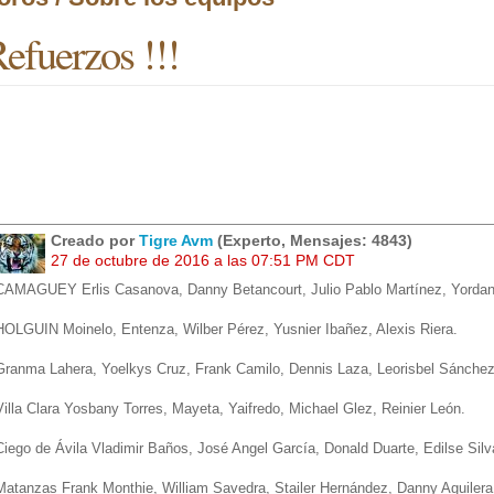
efuerzos !!!
Creado por
Tigre Avm
(Experto, Mensajes: 4843)
27 de octubre de 2016 a las 07:51 PM CDT
CAMAGUEY Erlis Casanova, Danny Betancourt, Julio Pablo Martínez, Yordanis
HOLGUIN Moinelo, Entenza, Wilber Pérez, Yusnier Ibañez, Alexis Riera.
Granma Lahera, Yoelkys Cruz, Frank Camilo, Dennis Laza, Leorisbel Sánche
Villa Clara Yosbany Torres, Mayeta, Yaifredo, Michael Glez, Reinier León.
Ciego de Ávila Vladimir Baños, José Angel García, Donald Duarte, Edilse Silv
Matanzas Frank Monthie, William Savedra, Stailer Hernández, Danny Aguilera,