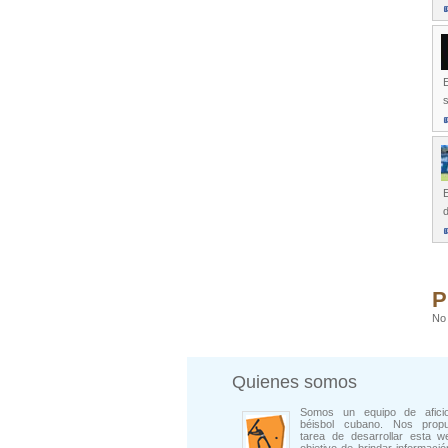
E
s
E
d
P
No 
Quienes somos
Somos un equipo de afici
béisbol cubano. Nos prop
tarea de desarrollar esta w