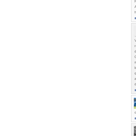
A
V
r
d
G
m
l
a
d
o