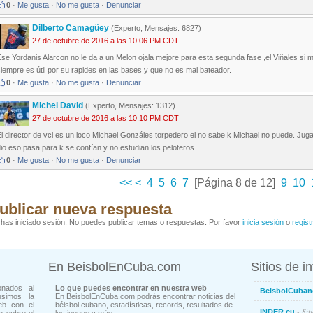
0
·
Me gusta
·
No me gusta
·
Denunciar
Dilberto Camagüey
(Experto, Mensajes: 6827)
27 de octubre de 2016 a las 10:06 PM CDT
se Yordanis Alarcon no le da a un Melon ojala mejore para esta segunda fase ,el Viñales si m
iempre es útil por su rapides en las bases y que no es mal bateador.
0
·
Me gusta
·
No me gusta
·
Denunciar
Michel David
(Experto, Mensajes: 1312)
27 de octubre de 2016 a las 10:10 PM CDT
l director de vcl es un loco Michael Gonzáles torpedero el no sabe k Michael no puede. Ju
io eso pasa para k se confían y no estudian los peloteros
0
·
Me gusta
·
No me gusta
·
Denunciar
<<
<
4
5
6
7
[Página 8 de 12]
9
10
ublicar nueva respuesta
has iniciado sesión. No puedes publicar temas o respuestas. Por favor
inicia sesión
o
regist
En BeisbolEnCuba.com
Sitios de i
onados al
Lo que puedes encontrar en nuestra web
BeisbolCuban
usimos la
En BeisbolEnCuba.com podrás encontrar noticias del
eb con el
béisbol cubano, estadísticas, records, resultados de
- Sit
INDER.cu