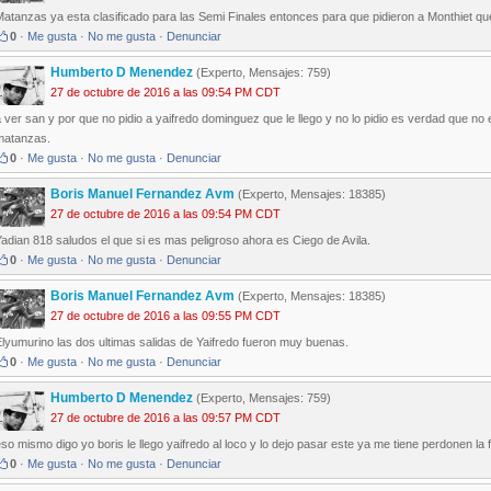
atanzas ya esta clasificado para las Semi Finales entonces para que pidieron a Monthiet qu
0
·
Me gusta
·
No me gusta
·
Denunciar
Humberto D Menendez
(Experto, Mensajes: 759)
27 de octubre de 2016 a las 09:54 PM CDT
 ver san y por que no pidio a yaifredo dominguez que le llego y no lo pidio es verdad que no
matanzas.
0
·
Me gusta
·
No me gusta
·
Denunciar
Boris Manuel Fernandez Avm
(Experto, Mensajes: 18385)
27 de octubre de 2016 a las 09:54 PM CDT
adian 818 saludos el que si es mas peligroso ahora es Ciego de Avila.
0
·
Me gusta
·
No me gusta
·
Denunciar
Boris Manuel Fernandez Avm
(Experto, Mensajes: 18385)
27 de octubre de 2016 a las 09:55 PM CDT
lyumurino las dos ultimas salidas de Yaifredo fueron muy buenas.
0
·
Me gusta
·
No me gusta
·
Denunciar
Humberto D Menendez
(Experto, Mensajes: 759)
27 de octubre de 2016 a las 09:57 PM CDT
so mismo digo yo boris le llego yaifredo al loco y lo dejo pasar este ya me tiene perdonen la
0
·
Me gusta
·
No me gusta
·
Denunciar