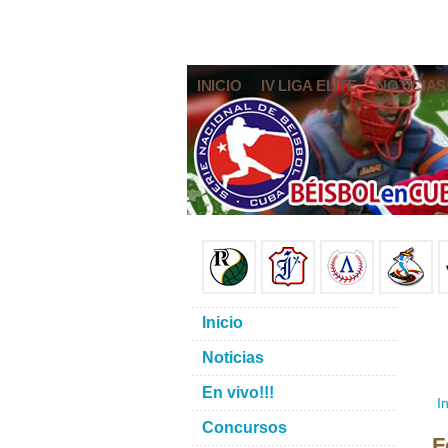
INICIO
IV LIGA ELITE
NOTICIAS
Inicio
Noticias
En vivo!!!
In
Concursos
F