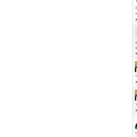
a
g
L