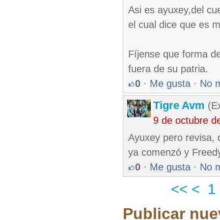
Asi es ayuxey,del cue
el cual dice que es 
Fíjense que forma de
fuera de su patria.
0
·
Me gusta
·
No 
Tigre Avm
(Ex
9 de octubre d
Ayuxey pero revisa, q
ya comenzó y Freedy
0
·
Me gusta
·
No 
<<
<
1
Publicar nue