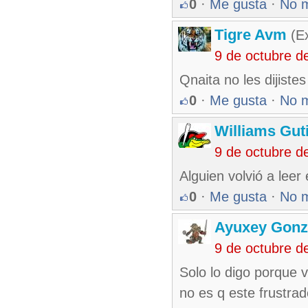
0
·
Me gusta
·
No 
Tigre Avm
(Ex
9 de octubre d
Qnaita no les dijistes
0
·
Me gusta
·
No 
Williams Gut
9 de octubre d
Alguien volvió a leer
0
·
Me gusta
·
No 
Ayuxey Gonz
9 de octubre d
Solo lo digo porque v
no es q este frustra