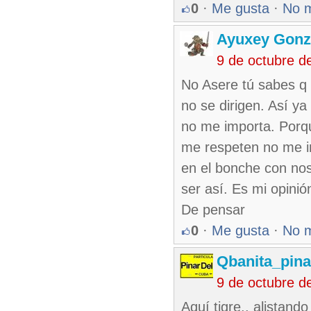
0
·
Me gusta
·
No 
Ayuxey Gonz
9 de octubre d
No Asere tú sabes q 
no se dirigen. Así y
no me importa. Porqu
me respeten no me i
en el bonche con nos
ser así. Es mi opinió
De pensar
0
·
Me gusta
·
No 
Qbanita_pin
9 de octubre d
Aquí tigre.. alistand