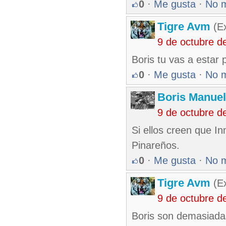
0
·
Me gusta
·
No 
Tigre Avm
(Ex
9 de octubre d
Boris tu vas a estar 
0
·
Me gusta
·
No 
Boris Manue
9 de octubre d
Si ellos creen que I
Pinareños.
0
·
Me gusta
·
No 
Tigre Avm
(Ex
9 de octubre d
Boris son demasiadas