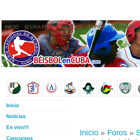
INICIO
IV LIGA ELITE
NOTICIAS
FOROS
PRONÓSTIC
Inicio
Noticias
En vivo!!!
Inicio
»
Foros
»
S
Concursos