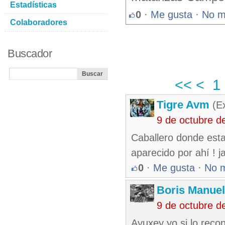
Estadísticas
0
·
Me gusta
·
No m
Colaboradores
Buscador
<<
<
1
Tigre Avm
(Ex
9 de octubre d
Caballero donde esta
aparecido por ahí ! ja
0
·
Me gusta
·
No 
Boris Manue
9 de octubre d
Ayuxey yo si lo reco