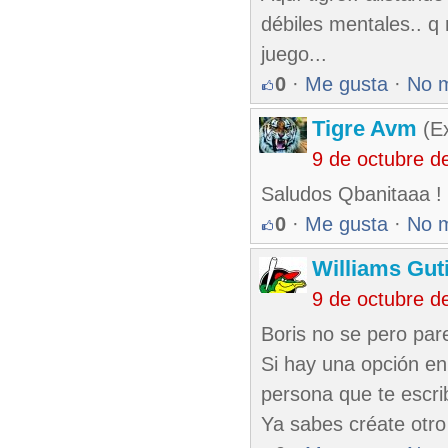
débiles mentales.. q 
juego...
0
·
Me gusta
·
No 
Tigre Avm
(Ex
9 de octubre d
Saludos Qbanitaaa !
0
·
Me gusta
·
No 
Williams Gut
9 de octubre d
Boris no se pero pa
Si hay una opción en
persona que te escri
Ya sabes créate otro