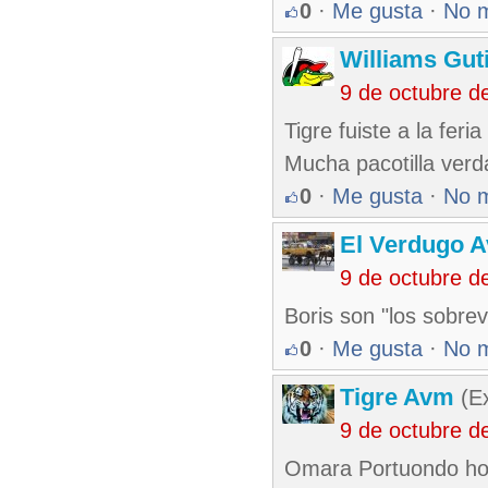
0
·
Me gusta
·
No 
Williams Gut
9 de octubre d
Tigre fuiste a la feria
Mucha pacotilla verd
0
·
Me gusta
·
No 
El Verdugo 
9 de octubre d
Boris son "los sobrevi
0
·
Me gusta
·
No 
Tigre Avm
(Ex
9 de octubre d
Omara Portuondo hoy