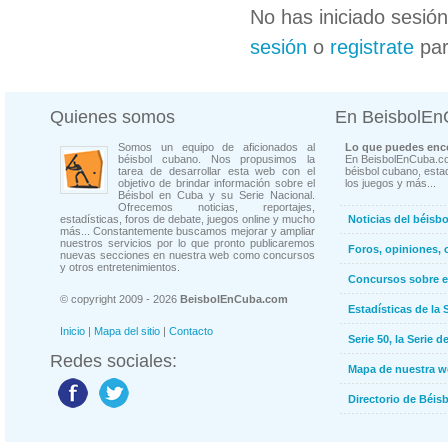
No has iniciado sesió
sesión
o
registrate
par
Quienes somos
En BeisbolE
Somos un equipo de aficionados al
Lo que puedes enco
béisbol cubano. Nos propusimos la
En BeisbolEnCuba.co
tarea de desarrollar esta web con el
béisbol cubano, estad
objetivo de brindar información sobre el
los juegos y más...
Béisbol en Cuba y su Serie Nacional.
Ofrecemos noticias, reportajes,
estadísticas, foros de debate, juegos online y mucho
Noticias del béisb
más... Constantemente buscamos mejorar y ampliar
nuestros servicios por lo que pronto publicaremos
Foros, opiniones, 
nuevas secciones en nuestra web como concursos
y otros entretenimientos.
Concursos sobre e
© copyright 2009 - 2026
BeisbolEnCuba.com
Estadísticas de la 
Inicio
|
Mapa del sitio
|
Contacto
Serie 50, la Serie d
Redes sociales:
Mapa de nuestra 
Directorio de Béi