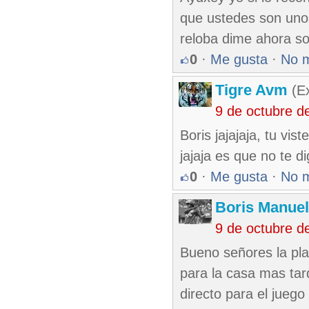
que ustedes son unos
reloba dime ahora so
0
·
Me gusta
·
No 
Tigre Avm
(Ex
9 de octubre d
Boris jajajaja, tu vi
jajaja es que no te d
0
·
Me gusta
·
No 
Boris Manue
9 de octubre d
Bueno señores la pla
para la casa mas tar
directo para el juego 