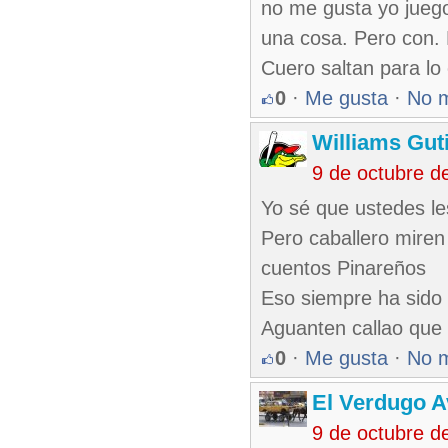
no me gusta yo juego
una cosa. Pero con. 
Cuero saltan para lo 
0
·
Me gusta
·
No 
Williams Gut
9 de octubre d
Yo sé que ustedes le
Pero caballero miren 
cuentos Pinareños
Eso siempre ha sido 
Aguanten callao que 
0
·
Me gusta
·
No 
El Verdugo 
9 de octubre d