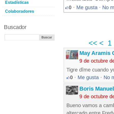
Estadísticas
0
·
Me gusta
·
No m
Colaboradores
Buscador
<<
<
1
May Aramis 
9 de octubre d
Tigre dîme cuando yo
0
·
Me gusta
·
No 
Boris Manue
9 de octubre d
Bueno vamos a cambi
altercado entre Fred