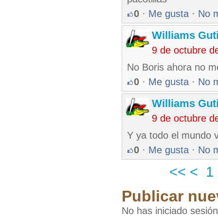
0
·
Me gusta
·
No 
Williams Gut
9 de octubre d
No Boris ahora no m
0
·
Me gusta
·
No 
Williams Gut
9 de octubre d
Y ya todo el mundo 
0
·
Me gusta
·
No 
<<
<
1
Publicar nue
No has iniciado sesió