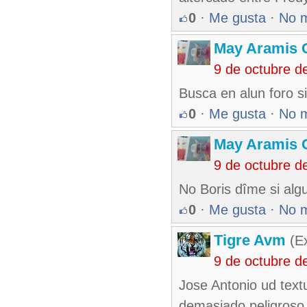
0
·
Me gusta
·
No 
May Aramis 
9 de octubre d
Busca en alun foro si
0
·
Me gusta
·
No 
May Aramis 
9 de octubre d
No Boris dîme si algu
0
·
Me gusta
·
No 
Tigre Avm
(Ex
9 de octubre d
Jose Antonio ud textu
demasiado peligroso y