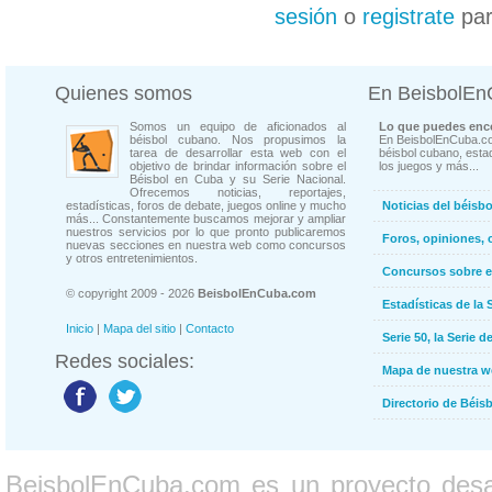
sesión
o
registrate
par
Quienes somos
En BeisbolE
Somos un equipo de aficionados al
Lo que puedes enco
béisbol cubano. Nos propusimos la
En BeisbolEnCuba.co
tarea de desarrollar esta web con el
béisbol cubano, estad
objetivo de brindar información sobre el
los juegos y más...
Béisbol en Cuba y su Serie Nacional.
Ofrecemos noticias, reportajes,
estadísticas, foros de debate, juegos online y mucho
Noticias del béisb
más... Constantemente buscamos mejorar y ampliar
nuestros servicios por lo que pronto publicaremos
Foros, opiniones, 
nuevas secciones en nuestra web como concursos
y otros entretenimientos.
Concursos sobre e
© copyright 2009 - 2026
BeisbolEnCuba.com
Estadísticas de la 
Inicio
|
Mapa del sitio
|
Contacto
Serie 50, la Serie d
Redes sociales:
Mapa de nuestra 
Directorio de Béi
BeisbolEnCuba.com es un proyecto desarr