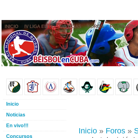
INICIO
IV LIGA ELITE
NOTICIAS
FOROS
PRONÓSTIC
Inicio
Noticias
En vivo!!!
Inicio
»
Foros
»
S
Concursos