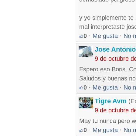
y yo simplemente te 
mal interpretaste jos
0
·
Me gusta
·
No 
Jose Antonio
9 de octubre d
Espero eso Boris. Co
Saludos y buenas no
0
·
Me gusta
·
No 
Tigre Avm
(Ex
9 de octubre d
May tu nunca pero wi
0
·
Me gusta
·
No 