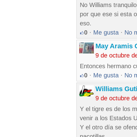
No Williams tranquil
por que ese si esta 
eso.
0
·
Me gusta
·
No 
May Aramis 
9 de octubre d
Entonces hermano cu
0
·
Me gusta
·
No 
Williams Gut
9 de octubre d
Y el tigre es de los
venir a los Estados 
Y el otro día se ofe
pacotillas