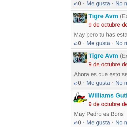
0
·
Me gusta
·
No 
Tigre Avm
(Ex
9 de octubre d
May pero tu has esta
0
·
Me gusta
·
No 
Tigre Avm
(Ex
9 de octubre d
Ahora es que esto se
0
·
Me gusta
·
No 
Williams Gut
9 de octubre d
May Pedro es Boris
0
·
Me gusta
·
No 