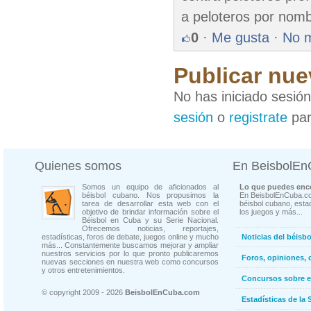
a peloteros por nomb
0
·
Me gusta
·
No 
Publicar nue
No has iniciado sesió
sesión
o
registrate
par
Quienes somos
En BeisbolE
Somos un equipo de aficionados al
Lo que puedes enco
béisbol cubano. Nos propusimos la
En BeisbolEnCuba.co
tarea de desarrollar esta web con el
béisbol cubano, estad
objetivo de brindar información sobre el
los juegos y más...
Béisbol en Cuba y su Serie Nacional.
Ofrecemos noticias, reportajes,
estadísticas, foros de debate, juegos online y mucho
Noticias del béisb
más... Constantemente buscamos mejorar y ampliar
nuestros servicios por lo que pronto publicaremos
Foros, opiniones, 
nuevas secciones en nuestra web como concursos
y otros entretenimientos.
Concursos sobre e
© copyright 2009 - 2026
BeisbolEnCuba.com
Estadísticas de la 