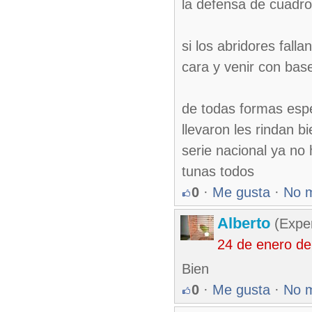
la defensa de cuadr
si los abridores fal
cara y venir con base
de todas formas esp
llevaron les rindan b
serie nacional ya no
tunas todos
0
·
Me gusta
·
No 
Alberto
(Exper
24 de enero d
Bien
0
·
Me gusta
·
No 