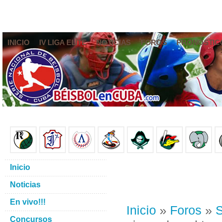
INICIO
IV LIGA ELITE
NOTICIAS
FOROS
PRONÓSTIC
Inicio
Noticias
En vivo!!!
Inicio
»
Foros
»
S
Concursos