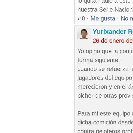
lo quita nadie a est
nuestra Serie Nacion
0
·
Me gusta
·
No 
Yurixander R
26 de enero d
Yo opino que la confo
forma siguiente:
cuando se refuerza l
jugadores del equipo
merecieron y en el ár
picher de otras prov
Para mi este equipo 
dicha comición desd
contra peloteros prof