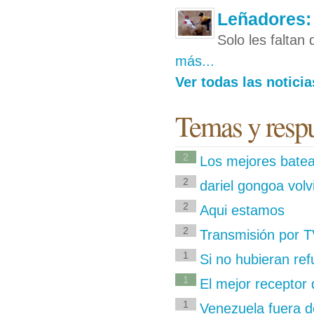
Leñadores: 
Solo les faltan
más...
Ver todas las notici
Temas y respu
2
Los mejores batea
2
dariel gongoa volvi
2
Aqui estamos
2
Transmisión por T
1
Si no hubieran r
1
El mejor receptor 
1
Venezuela fuera de