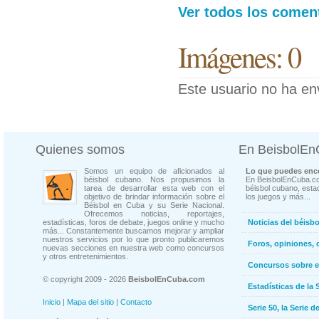
Ver todos los coment
Imágenes: 0
Este usuario no ha en
Quienes somos
En BeisbolE
Somos un equipo de aficionados al
Lo que puedes enco
béisbol cubano. Nos propusimos la
En BeisbolEnCuba.co
tarea de desarrollar esta web con el
béisbol cubano, estad
objetivo de brindar información sobre el
los juegos y más...
Béisbol en Cuba y su Serie Nacional.
Ofrecemos noticias, reportajes,
estadísticas, foros de debate, juegos online y mucho
Noticias del béisb
más... Constantemente buscamos mejorar y ampliar
nuestros servicios por lo que pronto publicaremos
Foros, opiniones, 
nuevas secciones en nuestra web como concursos
y otros entretenimientos.
Concursos sobre e
© copyright 2009 - 2026
BeisbolEnCuba.com
Estadísticas de la 
Inicio
|
Mapa del sitio
|
Contacto
Serie 50, la Serie d