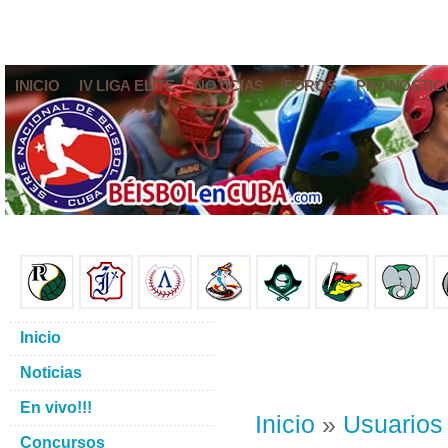
INICIO
IV LIGA ELITE
NOTICIAS
FOROS
PRONÓSTIC
Inicio
Noticias
En vivo!!!
Inicio
»
Usuarios
Concursos