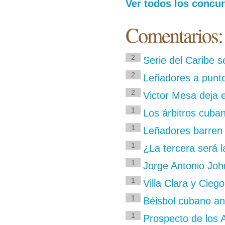
Ver todos los concur
Comentarios:
2
Serie del Caribe 
2
Leñadores a punto
2
Victor Mesa deja e
1
Los árbitros cuban
1
Leñadores barren a
1
¿La tercera será l
1
Jorge Antonio Jo
1
Villa Clara y Cieg
1
Béisbol cubano an
1
Prospecto de los A