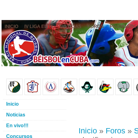
INICIO
IV LIGA ELITE
NOTICIAS
FOROS
PRONÓSTIC
Inicio
Noticias
En vivo!!!
Inicio
»
Foros
»
S
Concursos