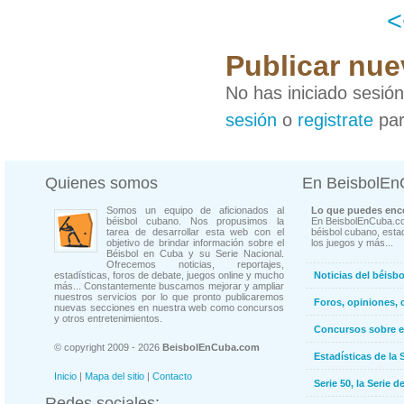
Publicar nue
No has iniciado sesió
sesión
o
registrate
par
Quienes somos
En BeisbolE
Somos un equipo de aficionados al
Lo que puedes enco
béisbol cubano. Nos propusimos la
En BeisbolEnCuba.co
tarea de desarrollar esta web con el
béisbol cubano, estad
objetivo de brindar información sobre el
los juegos y más...
Béisbol en Cuba y su Serie Nacional.
Ofrecemos noticias, reportajes,
estadísticas, foros de debate, juegos online y mucho
Noticias del béisb
más... Constantemente buscamos mejorar y ampliar
nuestros servicios por lo que pronto publicaremos
Foros, opiniones, 
nuevas secciones en nuestra web como concursos
y otros entretenimientos.
Concursos sobre e
© copyright 2009 - 2026
BeisbolEnCuba.com
Estadísticas de la 
Inicio
|
Mapa del sitio
|
Contacto
Serie 50, la Serie d
Redes sociales: