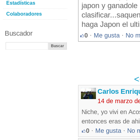
Estadísticas
japon y ganadole
clasificar...saqu
Colaboradores
haga Japon el ult
Buscador
0
·
Me gusta
·
No m
Carlos Enriq
14 de marzo d
Niche, yo vivi en Ac
entonces eras de ah
0
·
Me gusta
·
No 