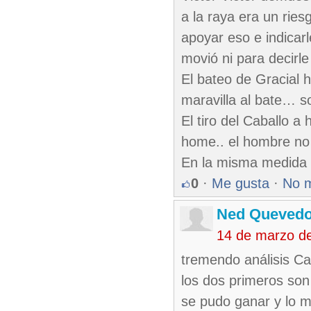
a la raya era un rie
apoyar eso e indica
movió ni para decirle
El bateo de Gracial 
maravilla al bate… so
El tiro del Caballo 
home.. el hombre no 
En la misma medida 
0
·
Me gusta
·
No 
Ned Queved
14 de marzo d
tremendo análisis Ca
los dos primeros son
se pudo ganar y lo m