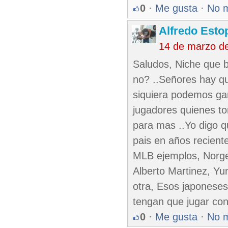
0
·
Me gusta
·
No 
Alfredo Esto
14 de marzo d
Saludos, Niche que b
no? ..Señores hay q
siquiera podemos gan
jugadores quienes t
para mas ..Yo digo 
pais en años recient
MLB ejemplos, Norge 
Alberto Martinez, Yu
otra, Esos japonese
tengan que jugar con
0
·
Me gusta
·
No 