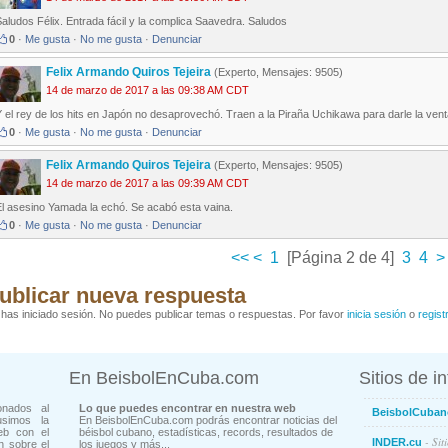
aludos Félix. Entrada fácil y la complica Saavedra. Saludos
0
·
Me gusta
·
No me gusta
·
Denunciar
Felix Armando Quiros Tejeira
(Experto, Mensajes: 9505)
14 de marzo de 2017 a las 09:38 AM CDT
 el rey de los hits en Japón no desaprovechó. Traen a la Piraña Uchikawa para darle la vent
0
·
Me gusta
·
No me gusta
·
Denunciar
Felix Armando Quiros Tejeira
(Experto, Mensajes: 9505)
14 de marzo de 2017 a las 09:39 AM CDT
El asesino Yamada la echó. Se acabó esta vaina.
0
·
Me gusta
·
No me gusta
·
Denunciar
<<
<
1
[Página 2 de 4]
3
4
>
ublicar nueva respuesta
has iniciado sesión. No puedes publicar temas o respuestas. Por favor
inicia sesión
o
regist
En BeisbolEnCuba.com
Sitios de i
onados al
Lo que puedes encontrar en nuestra web
BeisbolCuban
usimos la
En BeisbolEnCuba.com podrás encontrar noticias del
eb con el
béisbol cubano, estadísticas, records, resultados de
- Sit
INDER.cu
n sobre el
los juegos y más...