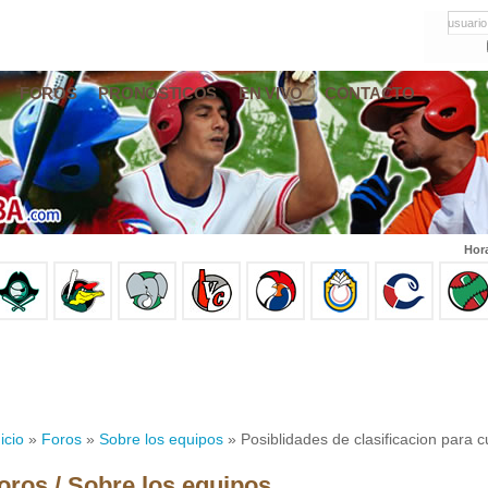
usuario
FOROS
PRONÓSTICOS
EN VIVO
CONTACTO
Hor
icio
»
Foros
»
Sobre los equipos
» Posiblidades de clasificacion para
oros / Sobre los equipos