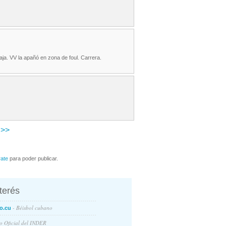
aja. VV la apañó en zona de foul. Carrera.
>>
rate
para poder publicar.
nterés
- Béisbol cubano
o.cu
io Oficial del INDER