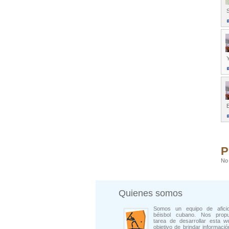
S
Y
P
No 
Quienes somos
Somos un equipo de afici
béisbol cubano. Nos prop
tarea de desarrollar esta w
objetivo de brindar informació