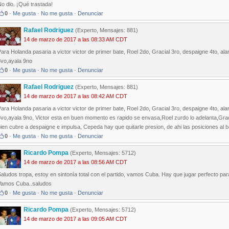
o dio. ¡Qué trastada!
0
·
Me gusta
·
No me gusta
·
Denunciar
Rafael Rodriguez
(Experto, Mensajes: 881)
14 de marzo de 2017 a las 08:33 AM CDT
ara Holanda pasaria a victor victor de primer bate, Roel 2do, Gracial 3ro, despaigne 4to, a
8vo,ayala 9no
0
·
Me gusta
·
No me gusta
·
Denunciar
Rafael Rodriguez
(Experto, Mensajes: 881)
14 de marzo de 2017 a las 08:42 AM CDT
ara Holanda pasaria a victor victor de primer bate, Roel 2do, Gracial 3ro, despaigne 4to, a
8vo,ayala 9no, Victor esta en buen momento es rapido se envasa,Roel zurdo lo adelanta,Gra
ien cubre a despaigne e impulsa, Cepeda hay que quitarle presion, de ahi las posiciones al b
0
·
Me gusta
·
No me gusta
·
Denunciar
Ricardo Pompa
(Experto, Mensajes: 5712)
14 de marzo de 2017 a las 08:56 AM CDT
aludos tropa, estoy en sintonía total con el partido, vamos Cuba. Hay que jugar perfecto par
Vamos Cuba..saludos
0
·
Me gusta
·
No me gusta
·
Denunciar
Ricardo Pompa
(Experto, Mensajes: 5712)
14 de marzo de 2017 a las 09:05 AM CDT