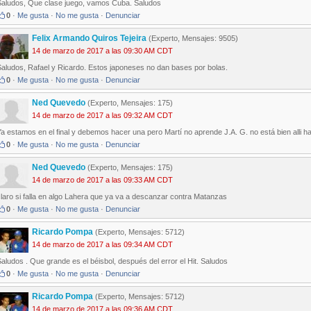
Saludos, Que clase juego, vamos Cuba. Saludos
0
·
Me gusta
·
No me gusta
·
Denunciar
Felix Armando Quiros Tejeira
(Experto, Mensajes: 9505)
14 de marzo de 2017 a las 09:30 AM CDT
Saludos, Rafael y Ricardo. Estos japoneses no dan bases por bolas.
0
·
Me gusta
·
No me gusta
·
Denunciar
Ned Quevedo
(Experto, Mensajes: 175)
14 de marzo de 2017 a las 09:32 AM CDT
a estamos en el final y debemos hacer una pero Martí no aprende J.A. G. no está bien alli hay
0
·
Me gusta
·
No me gusta
·
Denunciar
Ned Quevedo
(Experto, Mensajes: 175)
14 de marzo de 2017 a las 09:33 AM CDT
laro si falla en algo Lahera que ya va a descanzar contra Matanzas
0
·
Me gusta
·
No me gusta
·
Denunciar
Ricardo Pompa
(Experto, Mensajes: 5712)
14 de marzo de 2017 a las 09:34 AM CDT
aludos . Que grande es el béisbol, después del error el Hit. Saludos
0
·
Me gusta
·
No me gusta
·
Denunciar
Ricardo Pompa
(Experto, Mensajes: 5712)
14 de marzo de 2017 a las 09:36 AM CDT