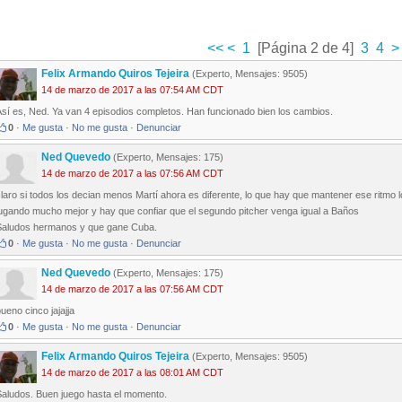
<<
<
1
[Página 2 de 4]
3
4
>
Felix Armando Quiros Tejeira
(Experto, Mensajes: 9505)
14 de marzo de 2017 a las 07:54 AM CDT
Así es, Ned. Ya van 4 episodios completos. Han funcionado bien los cambios.
0
·
Me gusta
·
No me gusta
·
Denunciar
Ned Quevedo
(Experto, Mensajes: 175)
14 de marzo de 2017 a las 07:56 AM CDT
laro si todos los decian menos Martí ahora es diferente, lo que hay que mantener ese ritmo
jugando mucho mejor y hay que confiar que el segundo pitcher venga igual a Baños
Saludos hermanos y que gane Cuba.
0
·
Me gusta
·
No me gusta
·
Denunciar
Ned Quevedo
(Experto, Mensajes: 175)
14 de marzo de 2017 a las 07:56 AM CDT
ueno cinco jajajja
0
·
Me gusta
·
No me gusta
·
Denunciar
Felix Armando Quiros Tejeira
(Experto, Mensajes: 9505)
14 de marzo de 2017 a las 08:01 AM CDT
Saludos. Buen juego hasta el momento.