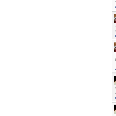
N
P
P
b
S