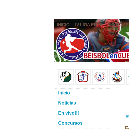
INICIO
IV LIGA ELITE
NOTICIAS
Inicio
Noticias
En vivo!!!
In
Concursos
F