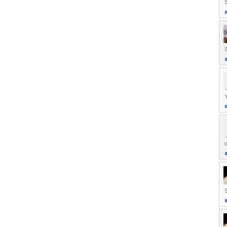
Y
c
S