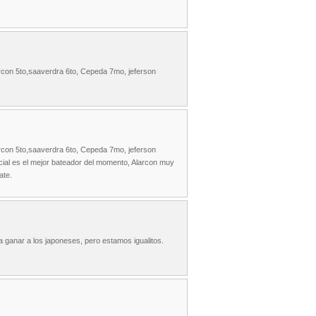
larcon 5to,saaverdra 6to, Cepeda 7mo, jeferson
larcon 5to,saaverdra 6to, Cepeda 7mo, jeferson
cial es el mejor bateador del momento, Alarcon muy
ate.
a ganar a los japoneses, pero estamos igualitos.