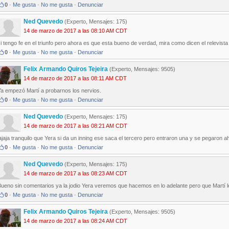
0
·
Me gusta
·
No me gusta
·
Denunciar
Ned Quevedo
(Experto, Mensajes: 175)
14 de marzo de 2017 a las 08:10 AM CDT
i tengo fe en el triunfo pero ahora es que esta bueno de verdad, mira como dicen el relevista f
0
·
Me gusta
·
No me gusta
·
Denunciar
Felix Armando Quiros Tejeira
(Experto, Mensajes: 9505)
14 de marzo de 2017 a las 08:11 AM CDT
Ya empezó Martí a probarnos los nervios.
0
·
Me gusta
·
No me gusta
·
Denunciar
Ned Quevedo
(Experto, Mensajes: 175)
14 de marzo de 2017 a las 08:21 AM CDT
ajaja tranquilo que Yera si da un inning ese saca el tercero pero entraron una y se pegaron 
0
·
Me gusta
·
No me gusta
·
Denunciar
Ned Quevedo
(Experto, Mensajes: 175)
14 de marzo de 2017 a las 08:23 AM CDT
Bueno sin comentarios ya la jodio Yera veremos que hacemos en lo adelante pero que Martí l
0
·
Me gusta
·
No me gusta
·
Denunciar
Felix Armando Quiros Tejeira
(Experto, Mensajes: 9505)
14 de marzo de 2017 a las 08:24 AM CDT