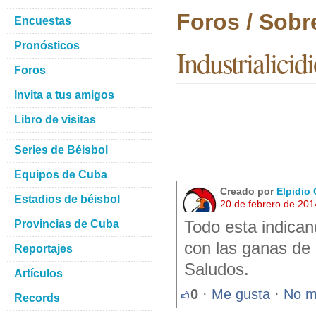
Foros / Sobr
Encuestas
Pronósticos
Industrialicid
Foros
Invita a tus amigos
Libro de visitas
Series de Béisbol
Equipos de Cuba
Creado por
Elpidio 
Estadios de béisbol
20 de febrero de 201
Provincias de Cuba
Todo esta indica
con las ganas de 
Reportajes
Saludos.
Artículos
0
·
Me gusta
·
No m
Records