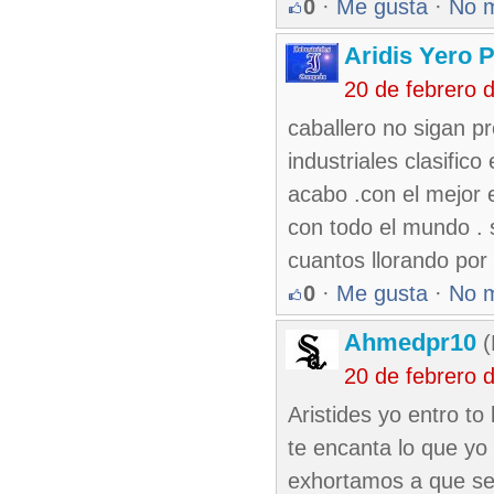
0
·
Me gusta
·
No 
Aridis Yero 
20 de febrero 
caballero no sigan p
industriales clasific
acabo .con el mejor 
con todo el mundo . s
cuantos llorando por
0
·
Me gusta
·
No 
Ahmedpr10
(
20 de febrero 
Aristides yo entro t
te encanta lo que yo e
exhortamos a que se