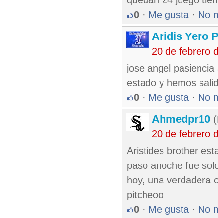
quedan 24 juego tiem
0
·
Me gusta
·
No 
Aridis Yero 
20 de febrero 
jose angel pasienci
estado y hemos sali
0
·
Me gusta
·
No 
Ahmedpr10
(
20 de febrero 
Aristides brother es
paso anoche fue sol
hoy, una verdadera o
pitcheoo
0
·
Me gusta
·
No 