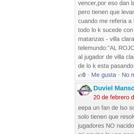
vencer,por eso dan l
pero tienen que leva
cuando me referia a l
todo lo k sucede con 
matanzas - villa cla
telemundo:"AL ROJO 
al jugador de villa c
de lo k esta pasando
0
·
Me gusta
·
No 
Duviel Manso
20 de febrero 
eepa un fan de lso so
solo tienen que reso
jugadores NO nacidos