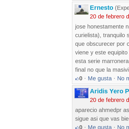
Ernesto
(Expe
20 de febrero 
jose honestamente n
curielista), tranqui
que obscurecer por 
viene y este equipit
esta serie marronera
final no que la masiv
0
·
Me gusta
·
No 
Aridis Yero 
20 de febrero 
aparecio ahmedpr ase
sigue asi que vas bien
0
·
Me gusta
·
No 