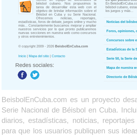
béisbol cubano. Nos propusimos la
En BeisbolEnCuba.co
tarea de desarrollar esta web con el
béisbol cubano, estad
objetivo de brindar información sobre el
los juegos y más...
Béisbol en Cuba y su Serie Nacional.
Ofrecemos noticias, reportajes,
estadísticas, foros de debate, juegos online y mucho
Noticias del béisb
más... Constantemente buscamos mejorar y ampliar
nuestros servicios por lo que pronto publicaremos
Foros, opiniones, 
nuevas secciones en nuestra web como concursos
y otros entretenimientos.
Concursos sobre e
© copyright 2009 - 2026
BeisbolEnCuba.com
Estadísticas de la 
Inicio
|
Mapa del sitio
|
Contacto
Serie 50, la Serie d
Redes sociales:
Mapa de nuestra 
Directorio de Béi
BeisbolEnCuba.com es un proyecto desarr
Serie Nacional de Béisbol en Cuba. Inclui
diarios, estadísticas, noticias, report
para que los usuarios publiquen sus ideas