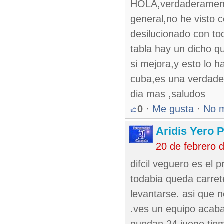
HOLA,verdaderamente
general,no he visto c
desilucionado con tod
tabla hay un dicho q
si mejora,y esto lo h
cuba,es una verdader
dia mas ,saludos
0
·
Me gusta
·
No 
Aridis Yero 
20 de febrero 
difcil veguero es el 
todabia queda carret
levantarse. asi que n
.ves un equipo acaba