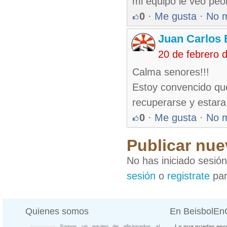
mi equipo le veo peo
0
·
Me gusta
·
No 
Juan Carlos 
20 de febrero 
Calma senores!!!
Estoy convencido que
recuperarse y estara 
0
·
Me gusta
·
No 
Publicar nue
No has iniciado sesió
sesión
o
registrate
par
Quienes somos
En BeisbolE
Somos un equipo de aficionados al
Lo que puedes enco