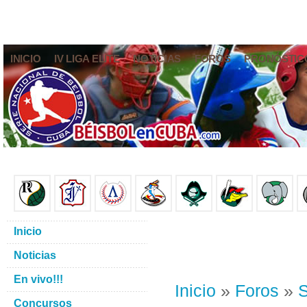
INICIO
IV LIGA ELITE
NOTICIAS
FOROS
PRONÓSTIC
Inicio
Noticias
En vivo!!!
Inicio
»
Foros
»
S
Concursos