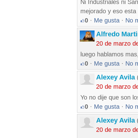
Ni Industriales ni S
mejorado y eso esta
0
·
Me gusta
·
No 
Alfredo Marti
20 de marzo d
luego hablamos mas, 
0
·
Me gusta
·
No 
Alexey Avila
(
20 de marzo d
Yo no dije que son l
0
·
Me gusta
·
No 
Alexey Avila
(
20 de marzo d