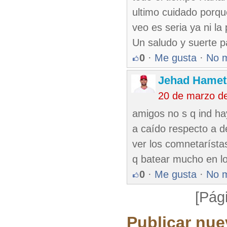
ultimo cuidado porq
veo es seria ya ni la p
Un saludo y suerte 
0
·
Me gusta
·
No 
Jehad Hamet
20 de marzo d
amigos no s q ind ha
a caído respecto a d
ver los comnetarístas
q batear mucho en lo
0
·
Me gusta
·
No 
[Pág
Publicar nue