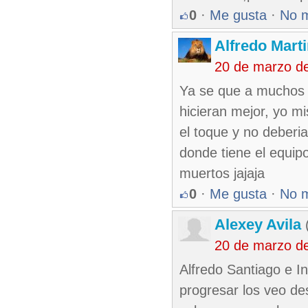
0
·
Me gusta
·
No 
Alfredo Marti
20 de marzo d
Ya se que a muchos n
hicieran mejor, yo m
el toque y no deberia
donde tiene el equip
muertos jajaja
0
·
Me gusta
·
No 
Alexey Avila
(
20 de marzo d
Alfredo Santiago e I
progresar los veo de