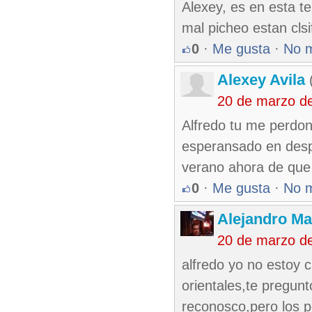
Alexey, es en esta t
mal picheo estan clsi
0
·
Me gusta
·
No 
Alexey Avila
(
20 de marzo d
Alfredo tu me perdo
esperansado en desp
verano ahora de que s
0
·
Me gusta
·
No 
Alejandro Ma
20 de marzo d
alfredo yo no estoy 
orientales,te pregunt
reconosco,pero los p