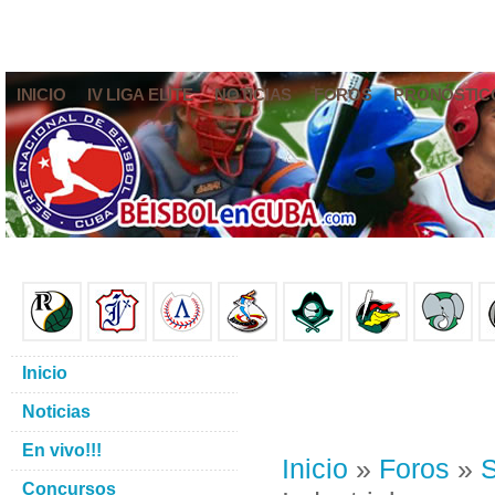
INICIO
IV LIGA ELITE
NOTICIAS
FOROS
PRONÓSTIC
Inicio
Noticias
En vivo!!!
Inicio
»
Foros
»
S
Concursos