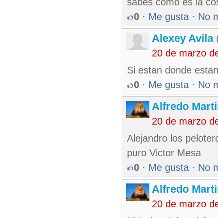
sabes como es la co
0
·
Me gusta
·
No 
Alexey Avila
(
20 de marzo d
Si estan donde estan
0
·
Me gusta
·
No 
Alfredo Marti
20 de marzo d
Alejandro los pelote
puro Victor Mesa
0
·
Me gusta
·
No 
Alfredo Marti
20 de marzo d