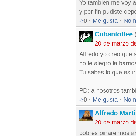
Yo tambien me voy a 
y por fin pudiste dep
0
·
Me gusta
·
No 
Cubantoffee
(
20 de marzo d
Alfredo yo creo que 
no le alegro la barri
Tu sabes lo que es ir
PD: a nosotros tambi
0
·
Me gusta
·
No 
Alfredo Marti
20 de marzo d
pobres pinarennos an