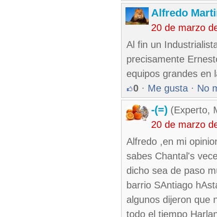
Alfredo Marti
20 de marzo d
Al fin un Industriali
precisamente Ernest
equipos grandes en 
0
·
Me gusta
·
No 
-(=)
(Experto, 
20 de marzo d
Alfredo ,en mi opini
sabes Chantal's vece
dicho sea de paso mu
barrio SAntiago hAs
algunos dijeron que 
todo el tiempo Harlan