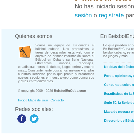
No has iniciado sesió
sesión
o
registrate
par
Quienes somos
En BeisbolE
Somos un equipo de aficionados al
Lo que puedes enco
béisbol cubano. Nos propusimos la
En BeisbolEnCuba.co
tarea de desarrollar esta web con el
béisbol cubano, estad
objetivo de brindar información sobre el
los juegos y más...
Béisbol en Cuba y su Serie Nacional.
Ofrecemos noticias, reportajes,
estadísticas, foros de debate, juegos online y mucho
Noticias del béisb
más... Constantemente buscamos mejorar y ampliar
nuestros servicios por lo que pronto publicaremos
Foros, opiniones, 
nuevas secciones en nuestra web como concursos
y otros entretenimientos.
Concursos sobre e
© copyright 2009 - 2026
BeisbolEnCuba.com
Estadísticas de la 
Inicio
|
Mapa del sitio
|
Contacto
Serie 50, la Serie d
Redes sociales:
Mapa de nuestra 
Directorio de Béi