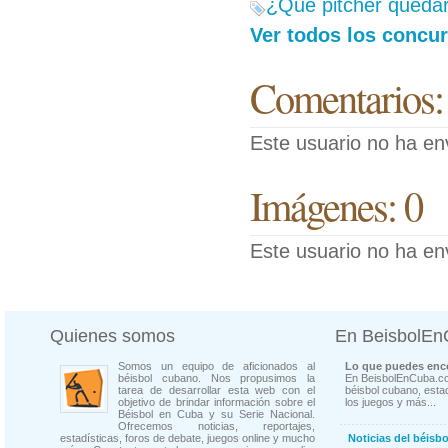
¿Qué pitcher quedará
Ver todos los concu
Comentarios:
Este usuario no ha en
Imágenes: 0
Este usuario no ha en
Quienes somos
En BeisbolE
Somos un equipo de aficionados al
Lo que puedes enco
béisbol cubano. Nos propusimos la
En BeisbolEnCuba.co
tarea de desarrollar esta web con el
béisbol cubano, estad
objetivo de brindar información sobre el
los juegos y más...
Béisbol en Cuba y su Serie Nacional.
Ofrecemos noticias, reportajes,
estadísticas, foros de debate, juegos online y mucho
Noticias del béisb