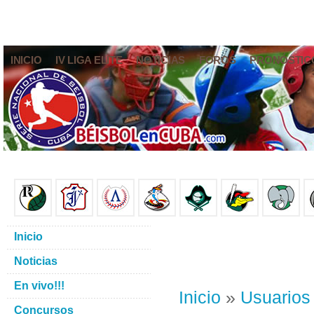
INICIO
IV LIGA ELITE
NOTICIAS
FOROS
PRONÓSTIC
Inicio
Noticias
En vivo!!!
Inicio
»
Usuarios
Concursos