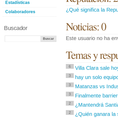
Estadísticas
¿Qué significa la Repu
Colaboradores
Noticias: 0
Buscador
Este usuario no ha env
Temas y respu
6
Villa Clara sale h
3
hay un solo equip
3
Matanzas vs Indust
3
Finalmente barrier
2
¿Mantendrá Santia
2
¿Quién ganara la 