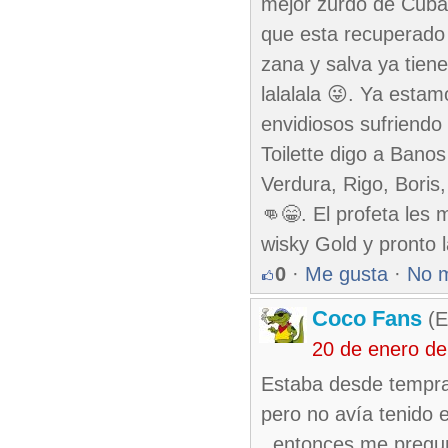
mejor zurdo de Cuba 
que esta recuperado
zana y salva ya tiene
lalalala 😜. Ya estam
envidiosos sufriendo 
Toilette digo a Bano
Verdura, Rigo, Boris
👊😁. El profeta les
wisky Gold y pronto 
0
·
Me gusta
·
No 
Coco Fans
(E
20 de enero de
Estaba desde tempra
pero no avía tenido e
, entonces me pregun