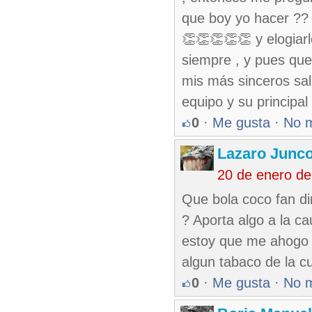
que boy yo hacer ?? 
👏👏👏👏👏 y elogiar
siempre , y pues que
mis más sinceros sal
equipo y su principal
0
·
Me gusta
·
No 
Lazaro Junc
20 de enero de
Que bola coco fan di
? Aporta algo a la c
estoy que me ahogo e
algun tabaco de la c
0
·
Me gusta
·
No 