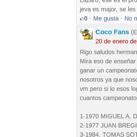
Lazaro, ese es el pr
jeva es major, se les
0
·
Me gusta
·
No 
Coco Fans
(E
20 de enero de
Rigo saludos herma
Mira eso de enseñar
ganar un campeonato 
nosotros ya que nos
vm pero si lo esos l
cuantos campeonato
1-1970 MIGUEL A.
2-1977 JUAN BREGI
3-1984. TOMAS SOT