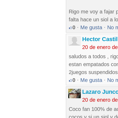
Rigo me voy a fajar 
falta hace un siol a 
0
·
Me gusta
·
No 
Hector Castil
20 de enero de
saludos a todos , ri
estan empatados conl
2juegos suspendidos 
0
·
Me gusta
·
No 
Lazaro Junc
20 de enero de
Coco fan 100% de acu
cocos y si un siol y