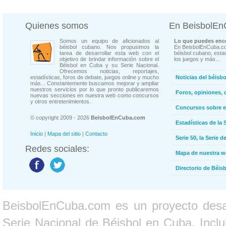
Quienes somos
En BeisbolE
Somos un equipo de aficionados al
Lo que puedes enco
béisbol cubano. Nos propusimos la
En BeisbolEnCuba.co
tarea de desarrollar esta web con el
béisbol cubano, estad
objetivo de brindar información sobre el
los juegos y más...
Béisbol en Cuba y su Serie Nacional.
Ofrecemos noticias, reportajes,
estadísticas, foros de debate, juegos online y mucho
Noticias del béisb
más... Constantemente buscamos mejorar y ampliar
nuestros servicios por lo que pronto publicaremos
Foros, opiniones, 
nuevas secciones en nuestra web como concursos
y otros entretenimientos.
Concursos sobre e
© copyright 2009 - 2026
BeisbolEnCuba.com
Estadísticas de la 
Inicio
|
Mapa del sitio
|
Contacto
Serie 50, la Serie d
Redes sociales:
Mapa de nuestra 
Directorio de Béi
BeisbolEnCuba.com es un proyecto desarr
Serie Nacional de Béisbol en Cuba. Inclui