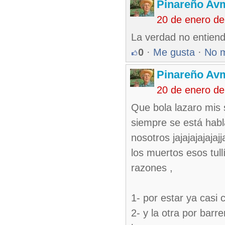
Pinareño Av
20 de enero de
La verdad no entien
0
·
Me gusta
·
No 
Pinareño Av
20 de enero de
Que bola lazaro mis 
siempre se está hab
nosotros jajajajajaja
los muertos esos tullís
razones ,
1- por estar ya casi 
2- y la otra por bar