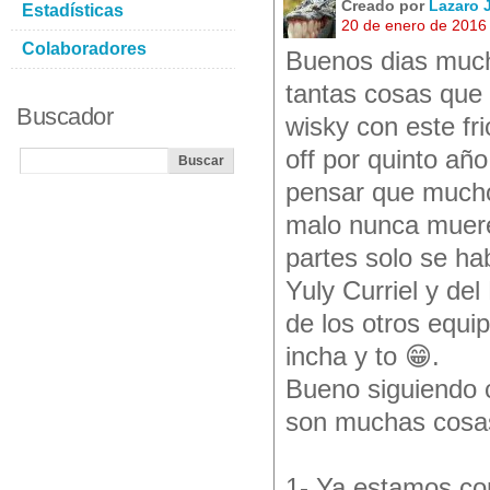
Creado por
Lazaro
Estadísticas
20 de enero de 2016
Colaboradores
Buenos dias mucha
tantas cosas que
Buscador
wisky con este fr
off por quinto año
pensar que mucho
malo nunca muere 
partes solo se ha
Yuly Curriel y de
de los otros equi
incha y to 😁.
Bueno siguiendo 
son muchas cosas
1- Ya estamos con