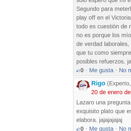
solo espero que mi e
Segundo para meterle
play off en el Victo
todo es cuestión de 
no es porque los mío
de verdad laborales, 
que tu como siempre
posibles refuerzos. ja
0
·
Me gusta
·
No 
Rigo
(Experto,
20 de enero de
Lazaro una pregunta 
exquisito plato que e
elabora. jajajajajaj
0
·
Me gusta
·
No 