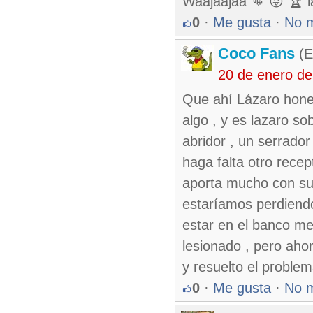
Waajaajaa 👊 😜 🏆 la
0
·
Me gusta
·
No 
Coco Fans
(E
20 de enero de
Que ahí Lázaro hones
algo , y es lazaro so
abridor , un serrado
haga falta otro recep
aporta mucho con su 
estaríamos perdiendo
estar en el banco me
lesionado , pero aho
y resuelto el proble
0
·
Me gusta
·
No 