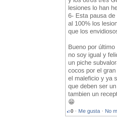
y los otros tres 
lesiones lo han h
6- Esta pausa de
al 100% los lesio
que los envidioso
Bueno por último 
no soy igual y fel
un piche subvalor
cocos por el gran
el maleficio y ya
que deben ser un 
tambien un recept
😁
0
·
Me gusta
·
No m