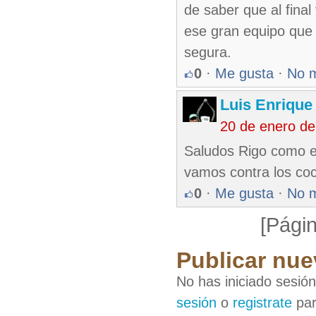
de saber que al final
ese gran equipo que l
segura.
0
·
Me gusta
·
No 
Luis Enriqu
20 de enero de
Saludos Rigo como es
vamos contra los coco
0
·
Me gusta
·
No 
[Págin
Publicar nue
No has iniciado sesió
sesión
o
registrate
par