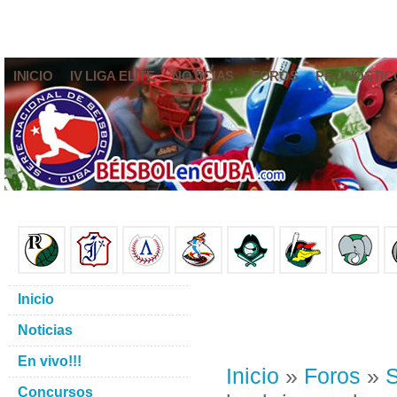
INICIO
IV LIGA ELITE
NOTICIAS
FOROS
PRONÓSTIC
Inicio
Noticias
En vivo!!!
Inicio
»
Foros
»
S
Concursos