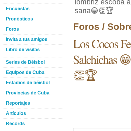
lombriz escoba a 
Encuestas
sana😁👏🏆
Pronósticos
Foros / Sobr
Foros
Los Cocos Fe
Invita a tus amigos
Libro de visitas
Salchichas 😁
Series de Béisbol
👏🏆
Equipos de Cuba
Estadios de béisbol
Provincias de Cuba
Reportajes
Artículos
Records